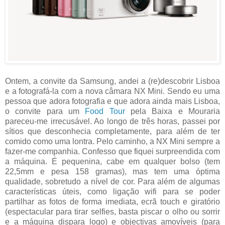
Ontem, a convite da Samsung, andei a (re)descobrir Lisboa
e a fotografá-la com a nova câmara NX Mini. Sendo eu uma
pessoa que adora fotografia e que adora ainda mais Lisboa,
o convite para um
Food Tour
pela Baixa e Mouraria
pareceu-me irrecusável. Ao longo de três horas, passei por
sítios que desconhecia completamente, para além de ter
comido como uma lontra. Pelo caminho, a NX Mini sempre a
fazer-me companhia. Confesso que fiquei surpreendida com
a máquina. É pequenina, cabe em qualquer bolso (tem
22,5mm e pesa 158 gramas), mas tem uma óptima
qualidade, sobretudo a nível de cor. Para além de algumas
características úteis, como ligação wifi para se poder
partilhar as fotos de forma imediata, ecrã touch e giratório
(espectacular para tirar selfies, basta piscar o olho ou sorrir
e a máquina dispara logo) e objectivas amovíveis (para