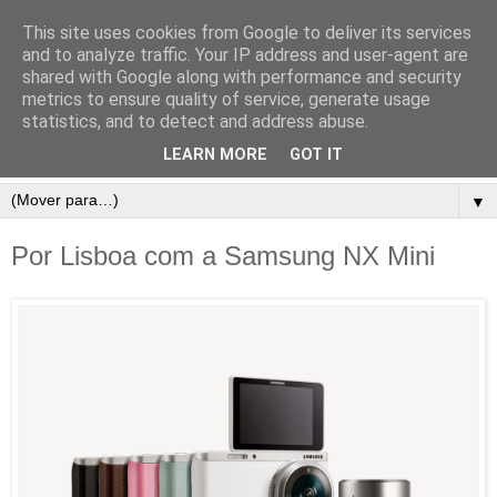
This site uses cookies from Google to deliver its services
and to analyze traffic. Your IP address and user-agent are
shared with Google along with performance and security
metrics to ensure quality of service, generate usage
statistics, and to detect and address abuse.
LEARN MORE
GOT IT
▼
Por Lisboa com a Samsung NX Mini