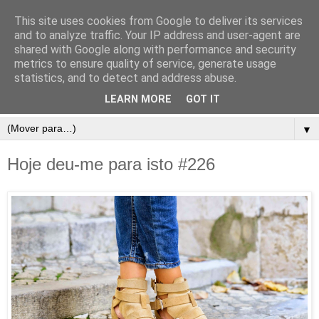
This site uses cookies from Google to deliver its services
and to analyze traffic. Your IP address and user-agent are
shared with Google along with performance and security
metrics to ensure quality of service, generate usage
statistics, and to detect and address abuse.
LEARN MORE
GOT IT
▼
Hoje deu-me para isto #226