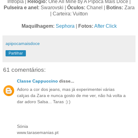
Intropia |
Relógio:
One All Mine by A Pipoca Mais Doce |
Pulseira e anel:
Swarovski |
Óculos:
Chanel |
Botins:
Zara
| Carteira: Vuitton
Maquilhagem:
Sephora
|
Fotos:
After Click
apipocamaisdoce
Partilhar
61 comentários:
Classe Cappuccino
disse...
Adoro a cor dos jeans, mas já experimentei várias
calças da Zara e nunca gosto de me ver, não há volta a
dar adoro Salsa... Taras :):)
Sónia
www.tarasemanias.pt