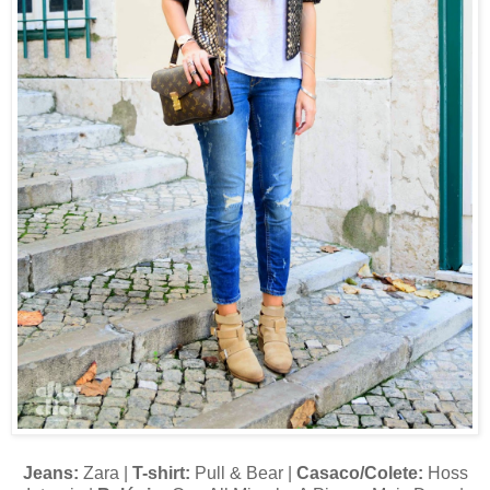
Jeans:
Zara |
T-shirt:
Pull & Bear |
Casaco/Colete:
Hoss