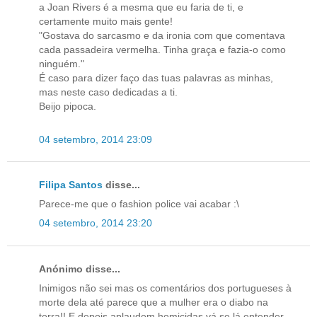
a Joan Rivers é a mesma que eu faria de ti, e
certamente muito mais gente!
"Gostava do sarcasmo e da ironia com que comentava
cada passadeira vermelha. Tinha graça e fazia-o como
ninguém."
É caso para dizer faço das tuas palavras as minhas,
mas neste caso dedicadas a ti.
Beijo pipoca.
04 setembro, 2014 23:09
Filipa Santos
disse...
Parece-me que o fashion police vai acabar :\
04 setembro, 2014 23:20
Anónimo disse...
Inimigos não sei mas os comentários dos portugueses à
morte dela até parece que a mulher era o diabo na
terra!! E depois aplaudem homicidas vá se lá entender