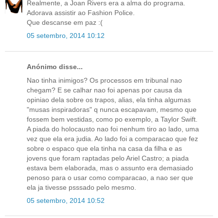
Realmente, a Joan Rivers era a alma do programa.
Adorava assistir ao Fashion Police.
Que descanse em paz :(
05 setembro, 2014 10:12
Anónimo disse...
Nao tinha inimigos? Os processos em tribunal nao
chegam? E se calhar nao foi apenas por causa da
opiniao dela sobre os trapos, alias, ela tinha algumas
"musas inspiradoras" q nunca escapavam, mesmo que
fossem bem vestidas, como po exemplo, a Taylor Swift.
A piada do holocausto nao foi nenhum tiro ao lado, uma
vez que ela era judia. Ao lado foi a comparacao que fez
sobre o espaco que ela tinha na casa da filha e as
jovens que foram raptadas pelo Ariel Castro; a piada
estava bem elaborada, mas o assunto era demasiado
penoso para o usar como comparacao, a nao ser que
ela ja tivesse psssado pelo mesmo.
05 setembro, 2014 10:52