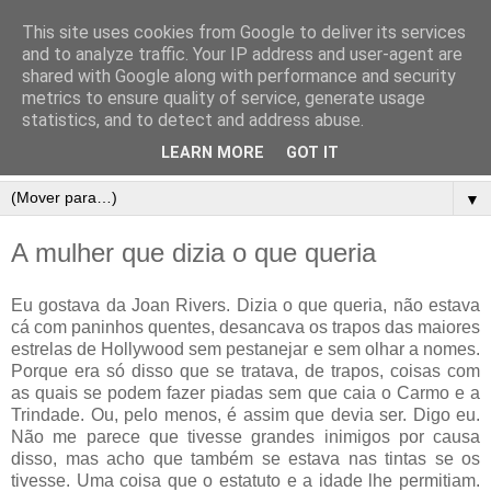
This site uses cookies from Google to deliver its services
and to analyze traffic. Your IP address and user-agent are
shared with Google along with performance and security
metrics to ensure quality of service, generate usage
statistics, and to detect and address abuse.
LEARN MORE
GOT IT
▼
A mulher que dizia o que queria
Eu gostava da Joan Rivers. Dizia o que queria, não estava
cá com paninhos quentes, desancava os trapos das maiores
estrelas de Hollywood sem pestanejar e sem olhar a nomes.
Porque era só disso que se tratava, de trapos, coisas com
as quais se podem fazer piadas sem que caia o Carmo e a
Trindade. Ou, pelo menos, é assim que devia ser. Digo eu.
Não me parece que tivesse grandes inimigos por causa
disso, mas acho que também se estava nas tintas se os
tivesse. Uma coisa que o estatuto e a idade lhe permitiam.