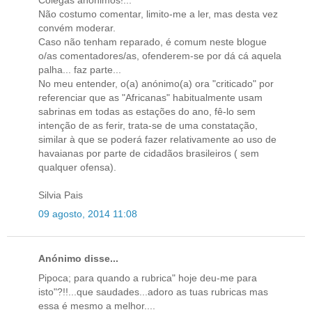
Colegas anónimos!...
Não costumo comentar, limito-me a ler, mas desta vez
convém moderar.
Caso não tenham reparado, é comum neste blogue
o/as comentadores/as, ofenderem-se por dá cá aquela
palha... faz parte...
No meu entender, o(a) anónimo(a) ora "criticado" por
referenciar que as "Africanas" habitualmente usam
sabrinas em todas as estações do ano, fê-lo sem
intenção de as ferir, trata-se de uma constatação,
similar à que se poderá fazer relativamente ao uso de
havaianas por parte de cidadãos brasileiros ( sem
qualquer ofensa).
Silvia Pais
09 agosto, 2014 11:08
Anónimo disse...
Pipoca; para quando a rubrica" hoje deu-me para
isto"?!!...que saudades...adoro as tuas rubricas mas
essa é mesmo a melhor....