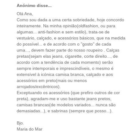
Anónimo disse...
Olá Ana,
Como sou dada a uma certa sobriedade, hoje concordo
inteiramente. Na minha opinião(oldfashion, ou para
algumas... anti-fashion e sem estilo), trata-se de
vestuário, calçado, e acessórios básicos, que na medida
do possível... e de acordo com o "gosto" de cada
uma..., devem fazer parte do nosso roupeiro . Calças
pretas(sejam elas jeans, cigarette, corte direito..., de
acordo com a tendência de cada momento) serão
sempre intemporais e imprescindíveis, o mesmo é
extensível à icónica camisa branca, calçado e aos
acessórios em preto(mais ou menos
arrojados/excêntricos).
Exceptuando os acessórios (que prefiro outros de cor
preta), agradam-me e uso bastante jeans pretos,
camisas brancas(de modelos variados... nunca são
demasiadas...), e sabrinas (sempre que posso...).
Bjo.
Maria do Mar