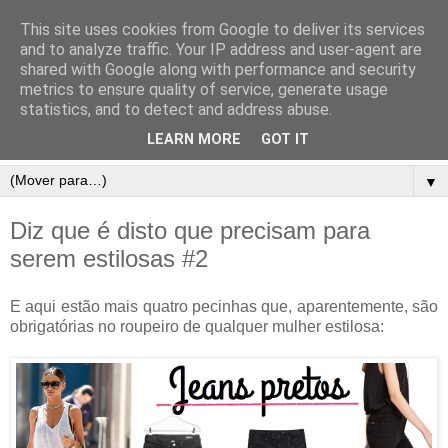
This site uses cookies from Google to deliver its services
and to analyze traffic. Your IP address and user-agent are
shared with Google along with performance and security
metrics to ensure quality of service, generate usage
statistics, and to detect and address abuse.
LEARN MORE
GOT IT
▼
Diz que é disto que precisam para
serem estilosas #2
E aqui estão mais quatro pecinhas que, aparentemente, são
obrigatórias no roupeiro de qualquer mulher estilosa: