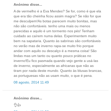
Anónimo disse...
A de vermelho é a Eva Mendes? Se for, como é que ela
que era tão cheinha ficou assim magra? Se não for que
me desculpem!As botas parecem muito bonitas, mas
não são confortáveis. tenho uma mais ou menos
parecidas e aquilo é um tormento nos pés! Tenham
cuidado ao caírem numa delas. Experimentem muito
bem na sapataria. Quanto às sabrinas são confortáveis
no verão mas de inverno rapa-se muito frio porque
andar com aquilo ou descalço é a mesma coisa! São
lindas mas um tanto ou quanto pouco práticas no
inverno!Eu fico pasmada quando vejo gente a usá-las
de inverno, especialmente as africanas que não as
tiram por nada deste mundo. Quanto às blusas brancas,
as portuguesas não as usam muito, o que é pena.
08 agosto, 2014 11:49
Anónimo disse...
👌👍