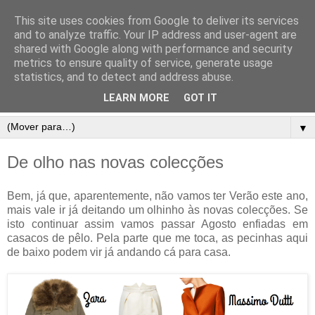
This site uses cookies from Google to deliver its services
and to analyze traffic. Your IP address and user-agent are
shared with Google along with performance and security
metrics to ensure quality of service, generate usage
statistics, and to detect and address abuse.
LEARN MORE
GOT IT
▼
De olho nas novas colecções
Bem, já que, aparentemente, não vamos ter Verão este ano,
mais vale ir já deitando um olhinho às novas colecções. Se
isto continuar assim vamos passar Agosto enfiadas em
casacos de pêlo. Pela parte que me toca, as pecinhas aqui
de baixo podem vir já andando cá para casa.