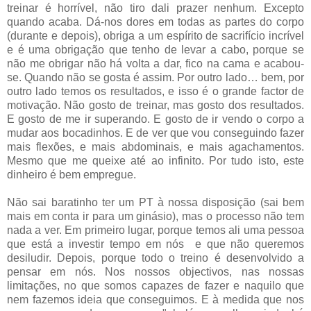
treinar é horrível, não tiro dali prazer nenhum. Excepto
quando acaba. Dá-nos dores em todas as partes do corpo
(durante e depois), obriga a um espírito de sacrifício incrível
e é uma obrigação que tenho de levar a cabo, porque se
não me obrigar não há volta a dar, fico na cama e acabou-
se. Quando não se gosta é assim. Por outro lado… bem, por
outro lado temos os resultados, e isso é o grande factor de
motivação. Não gosto de treinar, mas gosto dos resultados.
E gosto de me ir superando. E gosto de ir vendo o corpo a
mudar aos bocadinhos. E de ver que vou conseguindo fazer
mais flexões, e mais abdominais, e mais agachamentos.
Mesmo que me queixe até ao infinito. Por tudo isto, este
dinheiro é bem empregue.
Não sai baratinho ter um PT à nossa disposição (sai bem
mais em conta ir para um ginásio), mas o processo não tem
nada a ver. Em primeiro lugar, porque temos ali uma pessoa
que está a investir tempo em nós e que não queremos
desiludir. Depois, porque todo o treino é desenvolvido a
pensar em nós. Nos nossos objectivos, nas nossas
limitações, no que somos capazes de fazer e naquilo que
nem fazemos ideia que conseguimos. E à medida que nos