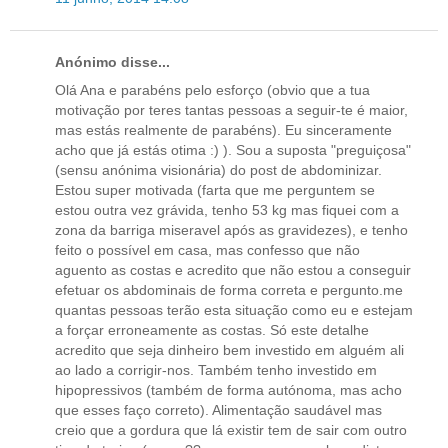
Anónimo disse...
Olá Ana e parabéns pelo esforço (obvio que a tua
motivação por teres tantas pessoas a seguir-te é maior,
mas estás realmente de parabéns). Eu sinceramente
acho que já estás otima :) ). Sou a suposta "preguiçosa"
(sensu anónima visionária) do post de abdominizar.
Estou super motivada (farta que me perguntem se
estou outra vez grávida, tenho 53 kg mas fiquei com a
zona da barriga miseravel após as gravidezes), e tenho
feito o possível em casa, mas confesso que não
aguento as costas e acredito que não estou a conseguir
efetuar os abdominais de forma correta e pergunto.me
quantas pessoas terão esta situação como eu e estejam
a forçar erroneamente as costas. Só este detalhe
acredito que seja dinheiro bem investido em alguém ali
ao lado a corrigir-nos. Também tenho investido em
hipopressivos (também de forma autónoma, mas acho
que esses faço correto). Alimentação saudável mas
creio que a gordura que lá existir tem de sair com outro