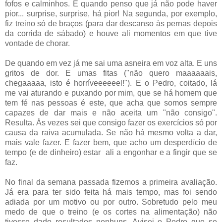
fofos e calminhos. E quando penso que já não pode haver
pior... surprise, surprise, há pior! Na segunda, por exemplo,
fiz treino só de braços (para dar descanso às pernas depois
da corrida de sábado) e houve ali momentos em que tive
vontade de chorar.
De quando em vez já me sai uma asneira em voz alta. E uns
gritos de dor. E umas fitas ("não quero maaaaaais,
chegaaaaa, isto é horríveeeeeel!"). E o Pedro, coitado, lá
me vai aturando e puxando por mim, que se há homem que
tem fé nas pessoas é este, que acha que somos sempre
capazes de dar mais e não aceita um "não consigo".
Resulta. Às vezes sei que consigo fazer os exercícios só por
causa da raiva acumulada. Se não há mesmo volta a dar,
mais vale fazer. E fazer bem, que acho um desperdício de
tempo (e de dinheiro) estar ali a engonhar e a fingir que se
faz.
No final da semana passada fizemos a primeira avaliação.
Já era para ter sido feita há mais tempo, mas foi sendo
adiada por um motivo ou por outro. Sobretudo pelo meu
medo de que o treino (e os cortes na alimentação) não
tivesse dado resultados nenhuns. Avisei o Pedro que se