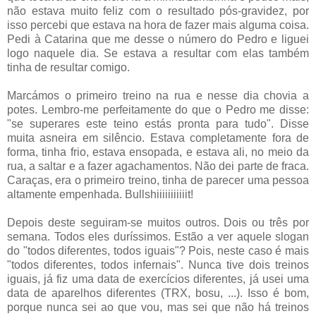
não estava muito feliz com o resultado pós-gravidez, por
isso percebi que estava na hora de fazer mais alguma coisa.
Pedi à Catarina que me desse o número do Pedro e liguei
logo naquele dia. Se estava a resultar com elas também
tinha de resultar comigo.
Marcámos o primeiro treino na rua e nesse dia chovia a
potes. Lembro-me perfeitamente do que o Pedro me disse:
"se superares este teino estás pronta para tudo". Disse
muita asneira em silêncio. Estava completamente fora de
forma, tinha frio, estava ensopada, e estava ali, no meio da
rua, a saltar e a fazer agachamentos. Não dei parte de fraca.
Caraças, era o primeiro treino, tinha de parecer uma pessoa
altamente empenhada. Bullshiiiiiiiiiiit!
Depois deste seguiram-se muitos outros. Dois ou três por
semana. Todos eles duríssimos. Estão a ver aquele slogan
do "todos diferentes, todos iguais"? Pois, neste caso é mais
"todos diferentes, todos infernais". Nunca tive dois treinos
iguais, já fiz uma data de exercícios diferentes, já usei uma
data de aparelhos diferentes (TRX, bosu, ...). Isso é bom,
porque nunca sei ao que vou, mas sei que não há treinos