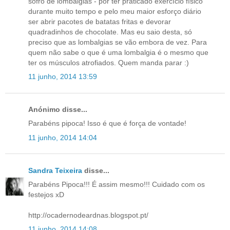
sofro de lombalgias - por ter praticado exercício físico
durante muito tempo e pelo meu maior esforço diário
ser abrir pacotes de batatas fritas e devorar
quadradinhos de chocolate. Mas eu saio desta, só
preciso que as lombalgias se vão embora de vez. Para
quem não sabe o que é uma lombalgia é o mesmo que
ter os músculos atrofiados. Quem manda parar :)
11 junho, 2014 13:59
Anónimo disse...
Parabéns pipoca! Isso é que é força de vontade!
11 junho, 2014 14:04
Sandra Teixeira
disse...
Parabéns Pipoca!!! É assim mesmo!!! Cuidado com os
festejos xD
http://ocadernodeardnas.blogspot.pt/
11 junho, 2014 14:08