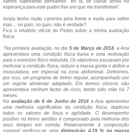
vamos superando pensamos "eh lá, se calhar ainda há
esperança para este pudim flan em que me transformei".
Ainda tenho muito caminho pela frente e muito para sofrer
mas… no pain, no gain, não é verdade?
Fica o relatório oficial do Pedro sobre a minha avaliação
física:
"Na primeira avaliação, no dia
5 de Março de 2014
, a Ana
apresentava uma condição física baixa e uma motivação
para o exercício físico reduzida. Os objectivos passavam por
melhorar a condição física, reduzir a massa gorda e definir a
musculatura, em especial na zona abdominal.
Definimos,
por isso, um programa de treino regular, acompanhado por
um regime alimentar adaptado.
Em termos clínicos não
apresentava nenhum factor de risco, tendo sido mãe há 7
meses.
Na
avaliação de 6 de Junho de 2014
a Ana apresentou
uma melhoria significativa da condição física, duplicou
todos os valores de força e agilidade. O desempenho
positivo no treino aeróbio é comprovado pela melhoria dos
seus tempos em corrida. Relativamente à composição
corporal verificou-se uma
diminuição 4,19 % na massa