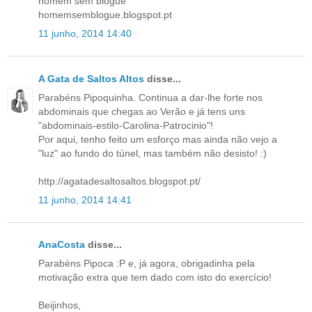
homem sem blogue
homemsemblogue.blogspot.pt
11 junho, 2014 14:40
A Gata de Saltos Altos
disse...
Parabéns Pipoquinha. Continua a dar-lhe forte nos
abdominais que chegas ao Verão e já tens uns
"abdominais-estilo-Carolina-Patrocinio"!
Por aqui, tenho feito um esforço mas ainda não vejo a
"luz" ao fundo do túnel, mas também não desisto! :)
http://agatadesaltosaltos.blogspot.pt/
11 junho, 2014 14:41
AnaCosta
disse...
Parabéns Pipoca :P e, já agora, obrigadinha pela
motivação extra que tem dado com isto do exercício!
Beijinhos,