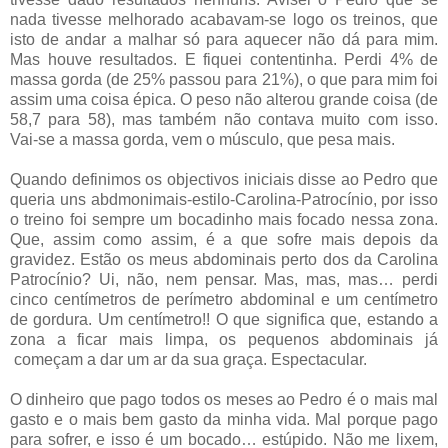
nada tivesse melhorado acabavam-se logo os treinos, que
isto de andar a malhar só para aquecer não dá para mim.
Mas houve resultados. E fiquei contentinha. Perdi 4% de
massa gorda (de 25% passou para 21%), o que para mim foi
assim uma coisa épica. O peso não alterou grande coisa (de
58,7 para 58), mas também não contava muito com isso.
Vai-se a massa gorda, vem o músculo, que pesa mais.
Quando definimos os objectivos iniciais disse ao Pedro que
queria uns abdmonimais-estilo-Carolina-Patrocínio, por isso
o treino foi sempre um bocadinho mais focado nessa zona.
Que, assim como assim, é a que sofre mais depois da
gravidez. Estão os meus abdominais perto dos da Carolina
Patrocínio? Ui, não, nem pensar. Mas, mas, mas… perdi
cinco centímetros de perímetro abdominal e um centímetro
de gordura. Um centímetro!! O que significa que, estando a
zona a ficar mais limpa, os pequenos abdominais já
começam a dar um ar da sua graça. Espectacular.
O dinheiro que pago todos os meses ao Pedro é o mais mal
gasto e o mais bem gasto da minha vida. Mal porque pago
para sofrer, e isso é um bocado… estúpido. Não me lixem,