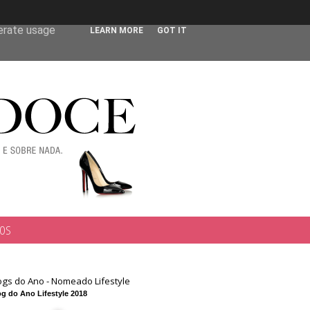
 user-agent
nerate usage
LEARN MORE
GOT IT
TOS
ogs do Ano - Nomeado Lifestyle
g do Ano Lifestyle 2018