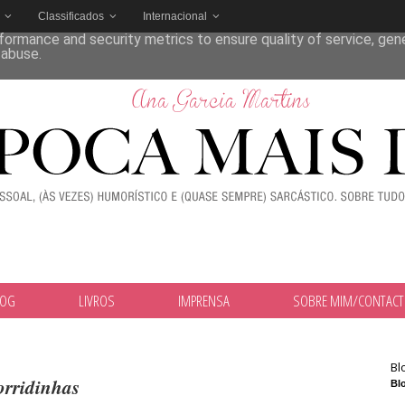
Classificados
Internacional
deliver its services and to analyze traffic. Your IP address and
formance and security metrics to ensure quality of service, ge
 abuse.
LOG
LIVROS
IMPRENSA
SOBRE MIM/CONTAC
Bl
rridinhas
Blo