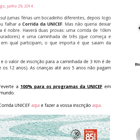
go, junho 29, 2014
a sul (umas férias um bocadinho diferentes, depois logo
ou falhar a
Corrida da UNICEF
. Mas não queria deixar
sa é nobre. Haverá duas provas: uma corrida de 10km
auradores) e uma caminhada de três (que começa e
 em qual participam, o que importa é que saiam da
€ e o valor de inscrição para a caminhada de 3 Km é de
Blo
 e os 12 anos). As crianças até aos 5 anos não pagam
 reverte a
100% para os programas da UNICEF
em
 mundo.
Corrida UNICEF
aqui
e fazer a vossa inscrição
aqui
.