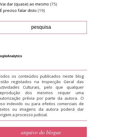
Vai dar (quase) ao mesmo
(75)
É preciso falar disto
(19)
ogleAnalytics
Todos os conteúdos publicados neste blog
estão registados na Inspecção Geral das
Actividades Culturais, pelo que qualquer
reprodução dos mesmos requer uma
autorização prévia por parte da autora. O
uso indevido ou para efeitos comerciais de
textos ou imagens da autora poderá dar
rigem a processo judicial.
arquivo do blogue