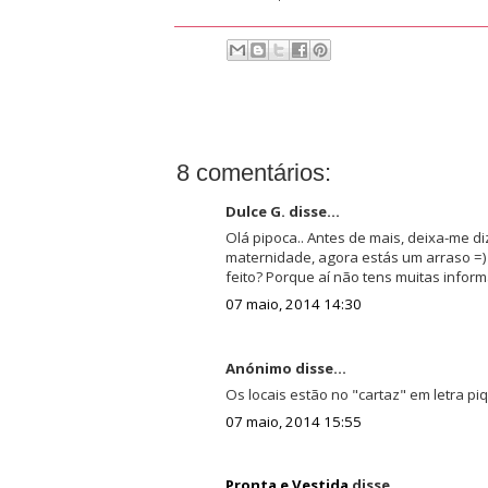
8 comentários:
Dulce G. disse...
Olá pipoca.. Antes de mais, deixa-me diz
maternidade, agora estás um arraso =) 
feito? Porque aí não tens muitas inform
07 maio, 2014 14:30
Anónimo disse...
Os locais estão no "cartaz" em letra piq
07 maio, 2014 15:55
Pronta e Vestida
disse...