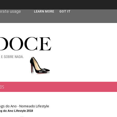
 user-agent
nerate usage
LEARN MORE
GOT IT
TOS
ogs do Ano - Nomeado Lifestyle
g do Ano Lifestyle 2018