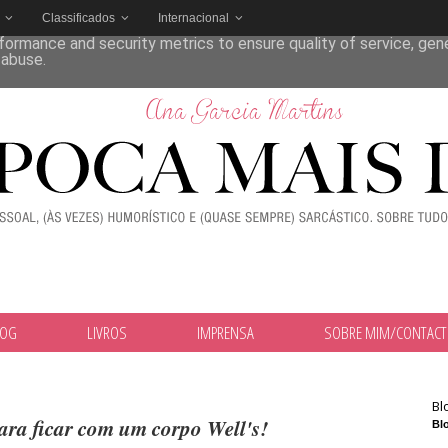
Classificados
Internacional
deliver its services and to analyze traffic. Your IP address and
formance and security metrics to ensure quality of service, ge
 abuse.
LOG
LIVROS
IMPRENSA
SOBRE MIM/CONTAC
Bl
ra ficar com um corpo Well's!
Blo