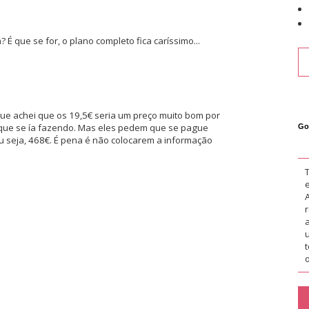
 que se for, o plano completo fica caríssimo...
que achei que os 19,5€ seria um preço muito bom por
 que se ía fazendo. Mas eles pedem que se pague
Go
ou seja, 468€. É pena é não colocarem a informação
o