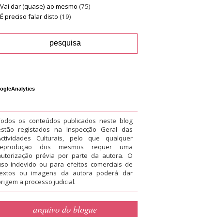
Vai dar (quase) ao mesmo
(75)
É preciso falar disto
(19)
ogleAnalytics
Todos os conteúdos publicados neste blog
estão registados na Inspecção Geral das
Actividades Culturais, pelo que qualquer
reprodução dos mesmos requer uma
autorização prévia por parte da autora. O
uso indevido ou para efeitos comerciais de
textos ou imagens da autora poderá dar
rigem a processo judicial.
arquivo do blogue