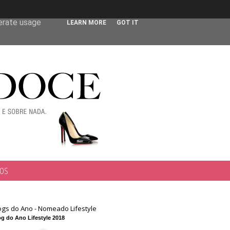
 user-agent
nerate usage
LEARN MORE
GOT IT
TOS
ogs do Ano - Nomeado Lifestyle
g do Ano Lifestyle 2018