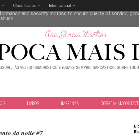
Classificados
Internacional
deliver its services and to analyze traffic. Your IP address and
formance and security metrics to ensure quality of service, ge
 abuse.
LOG
LIVROS
IMPRENSA
SOBRE MIM/CONTAC
Bl
nto da noite #7
Blo