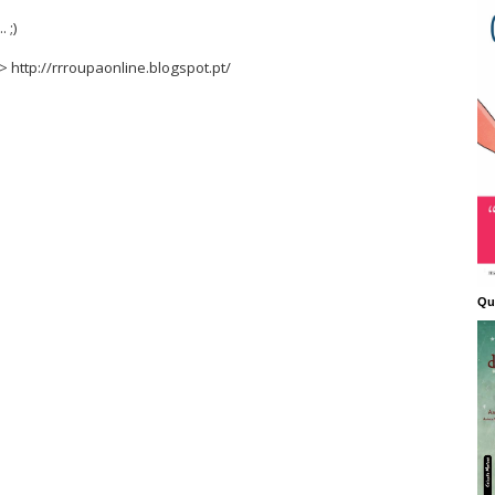
 ;)
http://rrroupaonline.blogspot.pt/
Qu