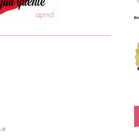
Blo
 :D