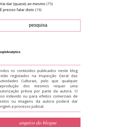
Vai dar (quase) ao mesmo
(75)
É preciso falar disto
(19)
ogleAnalytics
Todos os conteúdos publicados neste blog
estão registados na Inspecção Geral das
Actividades Culturais, pelo que qualquer
reprodução dos mesmos requer uma
autorização prévia por parte da autora. O
uso indevido ou para efeitos comerciais de
textos ou imagens da autora poderá dar
rigem a processo judicial.
arquivo do blogue