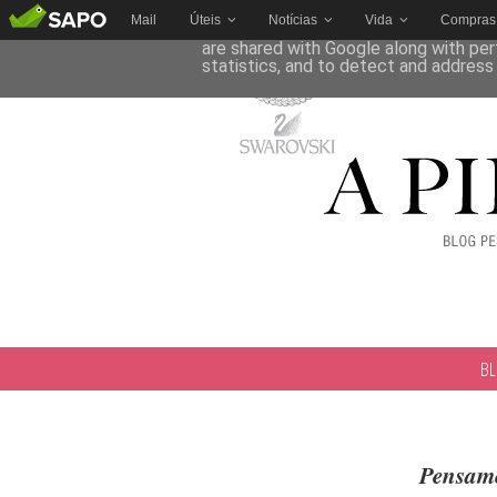
Mail
Úteis
Notícias
Vida
Compras
This site uses cookies from Google to 
are shared with Google along with per
statistics, and to detect and address
B
Pensame