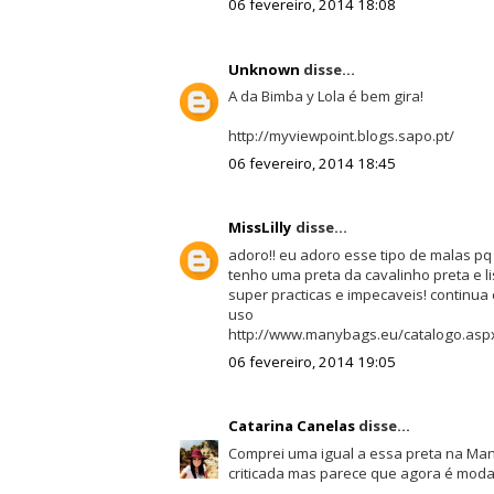
06 fevereiro, 2014 18:08
Unknown
disse...
A da Bimba y Lola é bem gira!
http://myviewpoint.blogs.sapo.pt/
06 fevereiro, 2014 18:45
MissLilly
disse...
adoro!! eu adoro esse tipo de malas pq 
tenho uma preta da cavalinho preta e li
super practicas e impecaveis! continua 
uso
http://www.manybags.eu/catalogo.as
06 fevereiro, 2014 19:05
Catarina Canelas
disse...
Comprei uma igual a essa preta na Man
criticada mas parece que agora é moda.