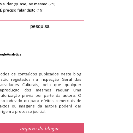
Vai dar (quase) ao mesmo
(75)
É preciso falar disto
(19)
ogleAnalytics
Todos os conteúdos publicados neste blog
estão registados na Inspecção Geral das
Actividades Culturais, pelo que qualquer
reprodução dos mesmos requer uma
autorização prévia por parte da autora. O
uso indevido ou para efeitos comerciais de
textos ou imagens da autora poderá dar
rigem a processo judicial.
arquivo do blogue