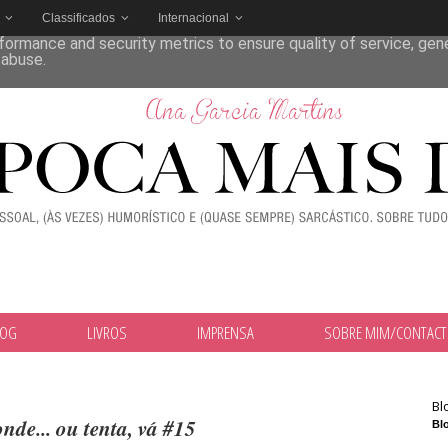
Classificados
Internacional
deliver its services and to analyze traffic. Your IP address and
formance and security metrics to ensure quality of service, ge
 abuse.
LOG
LIVROS
IMPRENSA
SOBRE MIM/CONTAC
Bl
nde... ou tenta, vá #15
Blo