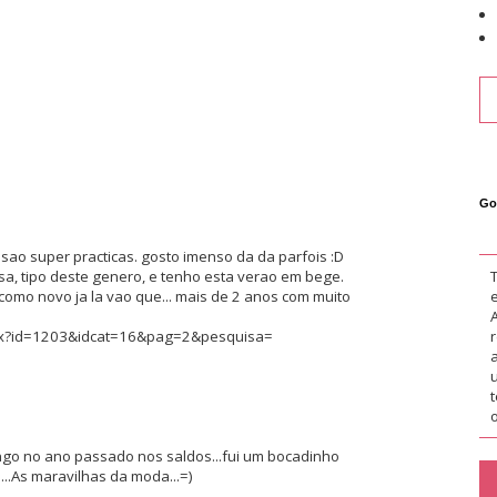
Go
sao super practicas. gosto imenso da da parfois :D
sa, tipo deste genero, e tenho esta verao em bege.
como novo ja la vao que... mais de 2 anos com muito
px?id=1203&idcat=16&pag=2&pesquisa=
o
go no ano passado nos saldos...fui um bocadinho
..As maravilhas da moda...=)