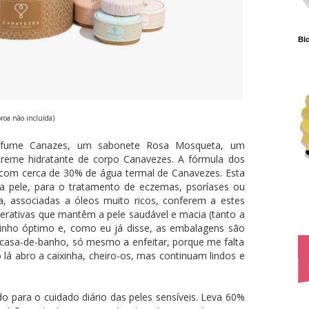
Blo
oroa não incluída)
rfume Canazes, um sabonete Rosa Mosqueta, um
creme hidratante de corpo Canavezes. A fórmula dos
com cerca de 30% de água termal de Canavezes. Esta
da pele, para o tratamento de eczemas, psoríases ou
, associadas a óleos muito ricos, conferem a estes
erativas que mantêm a pele saudável e macia (tanto a
inho óptimo e, como eu já disse, as embalagens são
casa-de-banho, só mesmo a enfeitar, porque me falta
á abro a caixinha, cheiro-os, mas continuam lindos e
do para o cuidado diário das peles sensíveis. Leva 60%