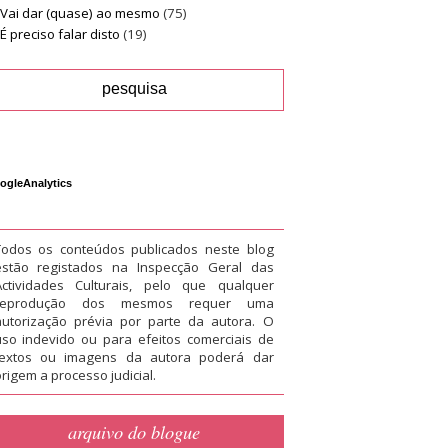
Vai dar (quase) ao mesmo
(75)
É preciso falar disto
(19)
ogleAnalytics
Todos os conteúdos publicados neste blog
estão registados na Inspecção Geral das
Actividades Culturais, pelo que qualquer
reprodução dos mesmos requer uma
autorização prévia por parte da autora. O
uso indevido ou para efeitos comerciais de
textos ou imagens da autora poderá dar
rigem a processo judicial.
arquivo do blogue