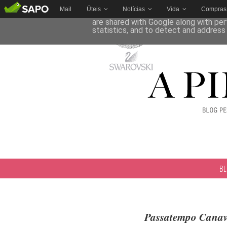
Mail
Úteis
Notícias
Vida
Compras
This site uses cookies from Google to 
are shared with Google along with per
statistics, and to detect and address
B
Passatempo Canav