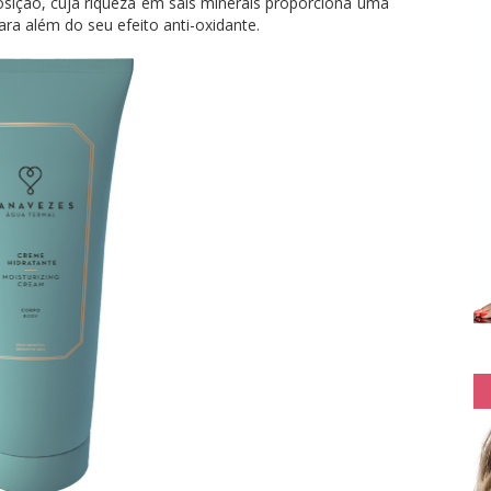
ição, cuja riqueza em sais minerais proporciona uma
ara além do seu efeito anti-oxidante.