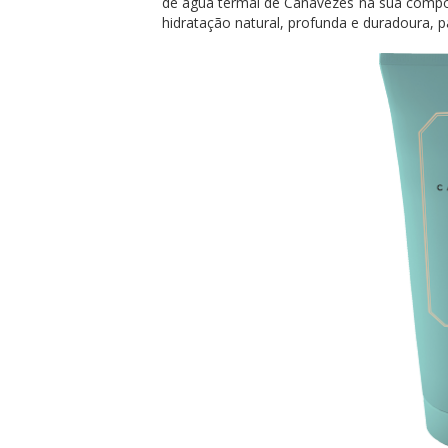
de água termal de Canavezes na sua compos
hidratação natural, profunda e duradoura, p