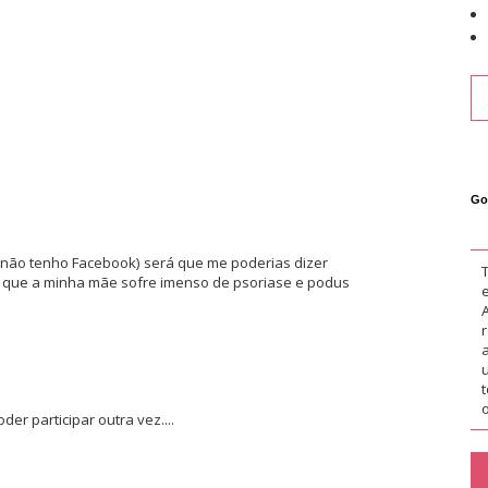
Go
 (não tenho Facebook) será que me poderias dizer
 que a minha mãe sofre imenso de psoriase e podus
o
er participar outra vez....