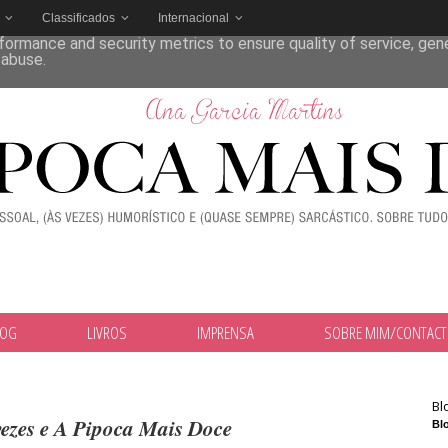
Classificados
Internacional
deliver its services and to analyze traffic. Your IP address and
formance and security metrics to ensure quality of service, ge
 abuse.
LOG
LIVROS
IMPRENSA
SOBRE MIM/CONTAC
Bl
ezes e A Pipoca Mais Doce
Blo