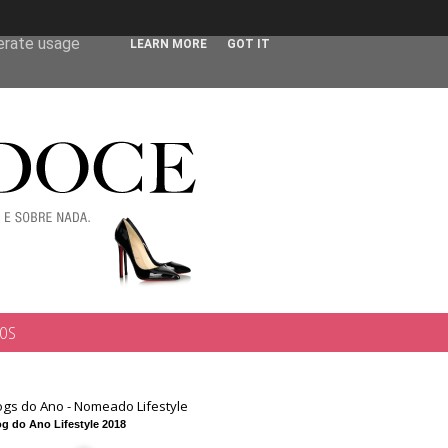
 user-agent
nerate usage
LEARN MORE
GOT IT
TOS
ogs do Ano - Nomeado Lifestyle
g do Ano Lifestyle 2018