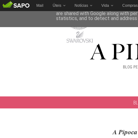
Mail
Úteis
Notícias
Vida
Compras
This site uses cookies from Google to 
are shared with Google along with per
statistics, and to detect and address
B
A Pipoca