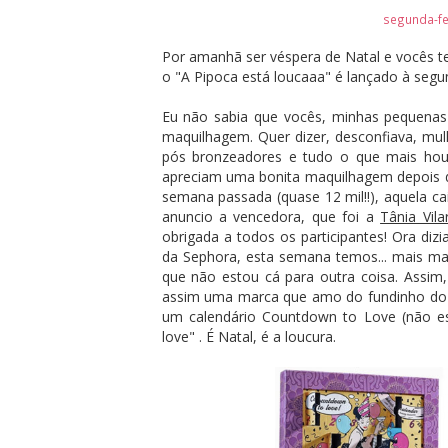
segunda-fe
Por amanhã ser véspera de Natal e vocês t
o "A Pipoca está loucaaa" é lançado à segu
Eu não sabia que vocês, minhas pequenas 
maquilhagem. Quer dizer, desconfiava, mu
pós bronzeadores e tudo o que mais hou
apreciam uma bonita maquilhagem depois d
semana passada (quase 12 mil!!), aquela ca
anuncio a vencedora, que foi a
Tânia Vila
obrigada a todos os participantes! Ora d
da Sephora, esta semana temos... mais m
que não estou cá para outra coisa. Assim
assim uma marca que amo do fundinho do c
um calendário Countdown to Love (não est
love" . É Natal, é a loucura.