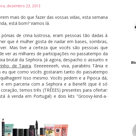
ira, dezembro 23, 2013
erem mais do que fazer das vossas vidas, esta semana
nda, está bom? Vamos lá.
pónias de crina lustrosa, eram pessoas tão dadas à
lher que é mulher gosta de nadar em bases, sombras,
ver. Mas tive a certeza que vocês são pessoas que
e ver as milhares de participações no passatempo da
ixa brutal da Sephora. Já agora, despacho o assunto e
Blo
rinho, de Tavira
. Eeeeeeeeeh, viva, parabéns Tânia e
izia eu que como vocês gostaram tanto do passatempo
aquilhagem! Isso mesmo. Vocês pedem e a Pipoca dá,
, e em parceria com a Sephora e a Benefit (que é só
oração, temos três (TRÊEES) presentes para ofertar:
á à venda em Portugal) e dois kits "Groovy-kind-a-