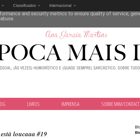
Classificados
Internacional
deliver its services and to analyze traffic. Your IP address and
formance and security metrics to ensure quality of service, ge
 abuse.
LOG
LIVROS
IMPRENSA
SOBRE MIM/CONTAC
Bl
 está loucaaa #19
Blo