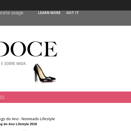
 user-agent
nerate usage
LEARN MORE
GOT IT
TOS
ogs do Ano - Nomeado Lifestyle
g do Ano Lifestyle 2018