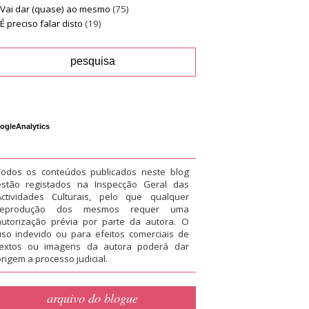
Vai dar (quase) ao mesmo
(75)
É preciso falar disto
(19)
ogleAnalytics
Todos os conteúdos publicados neste blog
estão registados na Inspecção Geral das
Actividades Culturais, pelo que qualquer
reprodução dos mesmos requer uma
autorização prévia por parte da autora. O
uso indevido ou para efeitos comerciais de
textos ou imagens da autora poderá dar
rigem a processo judicial.
arquivo do blogue