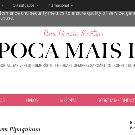
Classificados
Internacional
deliver its services and to analyze traffic. Your IP address and
formance and security metrics to ensure quality of service, ge
 abuse.
LOG
LIVROS
IMPRENSA
SOBRE MIM/CONTAC
Bl
em Pipoquiana
Blo