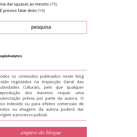
Vai dar (quase) ao mesmo
(75)
É preciso falar disto
(19)
ogleAnalytics
Todos os conteúdos publicados neste blog
estão registados na Inspecção Geral das
Actividades Culturais, pelo que qualquer
reprodução dos mesmos requer uma
autorização prévia por parte da autora. O
uso indevido ou para efeitos comerciais de
textos ou imagens da autora poderá dar
rigem a processo judicial.
arquivo do blogue