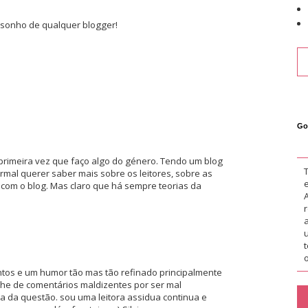
 o sonho de qualquer blogger!
Go
rimeira vez que faço algo do género. Tendo um blog
mal querer saber mais sobre os leitores, sobre as
 com o blog. Mas claro que há sempre teorias da
o
ntos e um humor tão mas tão refinado principalmente
e de comentários maldizentes por ser mal
a da questão. sou uma leitora assidua continua e