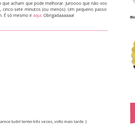
 o que acham que pode melhorar. Juroooo que não vos
o, cinco-sete minutos (ou menos). Um pequeno passo
m. É só mesmo ir
aqui
. Obrigadaaaaaa!
Blo
rece tudo! tentei três vezes, volto mais tarde :)