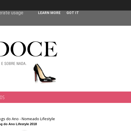
 user-agent
nerate usage
LEARN MORE
GOT IT
TOS
ogs do Ano - Nomeado Lifestyle
g do Ano Lifestyle 2018