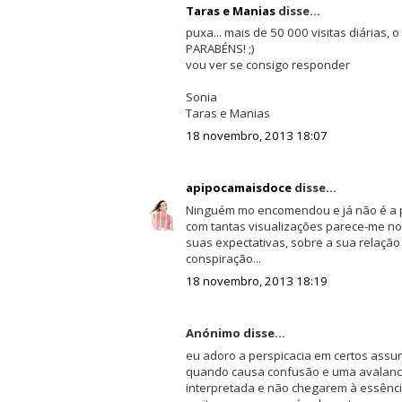
Taras e Manias
disse...
puxa... mais de 50 000 visitas diárias,
PARABÉNS! ;)
vou ver se consigo responder
Sonia
Taras e Manias
18 novembro, 2013 18:07
apipocamaisdoce
disse...
Ninguém mo encomendou e já não é a p
com tantas visualizações parece-me nor
suas expectativas, sobre a sua relação
conspiração...
18 novembro, 2013 18:19
Anónimo disse...
eu adoro a perspicacia em certos assu
quando causa confusão e uma avalanch
interpretada e não chegarem à essênci