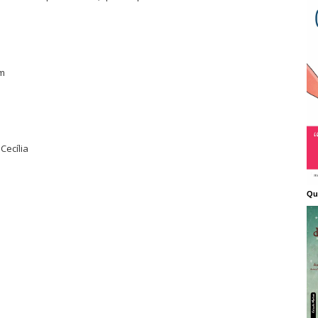
em
Cecília
Qu