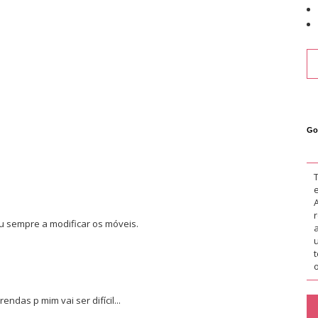
Go
u sempre a modificar os móveis.
o
endas p mim vai ser difícil...