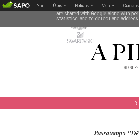
Mail
Úteis
Notícias
Vida
Compras
This site uses cookies from Google to 
are shared with Google along with per
statistics, and to detect and address
B
Passatempo "Dê