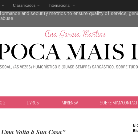
Classificados
Internacional
deliver its services and to analyze traffic. Your IP address and
formance and security metrics to ensure quality of service, ge
 abuse.
LOG
LIVROS
IMPRENSA
SOBRE MIM/CONTAC
Bl
 Uma Volta à Sua Casa"
Blo