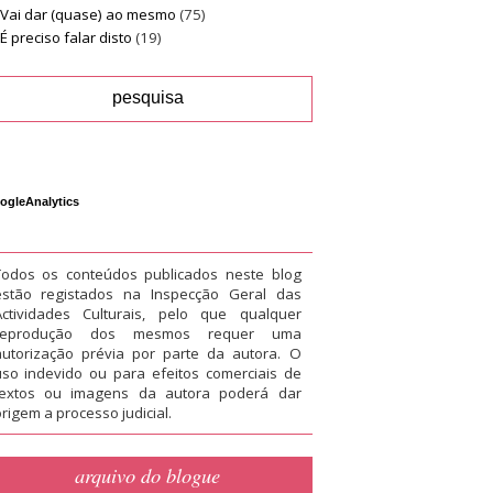
Vai dar (quase) ao mesmo
(75)
É preciso falar disto
(19)
ogleAnalytics
Todos os conteúdos publicados neste blog
estão registados na Inspecção Geral das
Actividades Culturais, pelo que qualquer
reprodução dos mesmos requer uma
autorização prévia por parte da autora. O
uso indevido ou para efeitos comerciais de
textos ou imagens da autora poderá dar
rigem a processo judicial.
arquivo do blogue