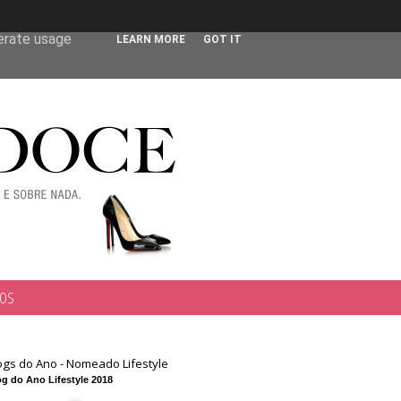
 user-agent
nerate usage
LEARN MORE
GOT IT
TOS
ogs do Ano - Nomeado Lifestyle
g do Ano Lifestyle 2018