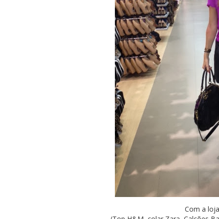
Com a loja
(Top H&M, colar Zara, Calções Baz