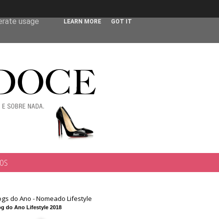
 user-agent
nerate usage
LEARN MORE
GOT IT
TOS
ogs do Ano - Nomeado Lifestyle
g do Ano Lifestyle 2018