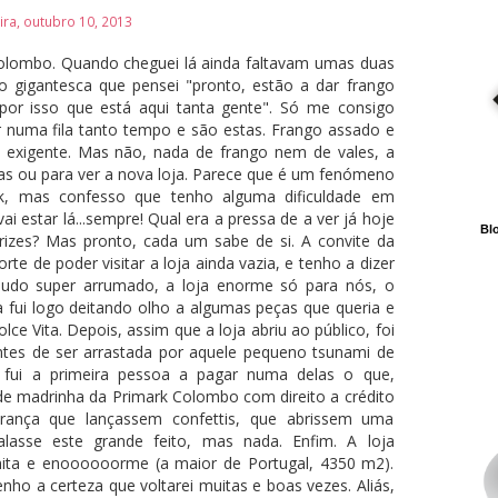
ira, outubro 10, 2013
Colombo. Quando cheguei lá ainda faltavam umas duas
ão gigantesca que pensei "pronto, estão a dar frango
or isso que está aqui tanta gente". Só me consigo
r numa fila tanto tempo e são estas. Frango assado e
exigente. Mas não, nada de frango nem de vales, a
as ou para ver a nova loja. Parece que é um fenómeno
k, mas confesso que tenho alguma dificuldade em
ai estar lá...sempre! Qual era a pressa de a ver já hoje
Blo
arizes? Mas pronto, cada um sabe de si. A convite da
te de poder visitar a loja ainda vazia, e tenho a dizer
Tudo super arrumado, a loja enorme só para nós, o
ta fui logo deitando olho a algumas peças que queria e
e Vita. Depois, assim que a loja abriu ao público, foi
 antes de ser arrastada por aquele pequeno tsunami de
 fui a primeira pessoa a pagar numa delas o que,
 de madrinha da Primark Colombo com direito a crédito
perança que lançassem confettis, que abrissem uma
alasse este grande feito, mas nada. Enfim. A loja
nita e enoooooorme (a maior de Portugal, 4350 m2).
o a certeza que voltarei muitas e boas vezes. Aliás,