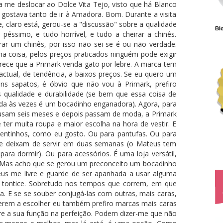
 me deslocar ao Dolce Vita Tejo, visto que há Blanco
gostava tanto de ir à Amadora. Bom. Durante a visita
, claro está, gerou-se a "discussão" sobre a qualidade
Blo
péssimo, e tudo horrível, e tudo a cheirar a chinês.
rar um chinês, por isso não sei se é ou não verdade.
a coisa, pelos preços praticados ninguém pode exigir
ece que a Primark venda gato por lebre. A marca tem
actual, de tendência, a baixos preços. Se eu quero um
s sapatos, é óbvio que não vou à Primark, prefiro
qualidade e durabilidade (se bem que essa coisa de
da às vezes é um bocadinho enganadora). Agora, para
 usam seis meses e depois passam de moda, a Primark
ter muita roupa e maior escolha na hora de vestir. E
entinhos, como eu gosto. Ou para pantufas. Ou para
ue deixam de servir em duas semanas (o Mateus tem
ara dormir). Ou para acessórios. É uma loja versátil,
. Mas acho que se gerou um preconceito um bocadinho
us me livre e guarde de ser apanhada a usar alguma
a tontice. Sobretudo nos tempos que correm, em que
a. E se se souber conjugá-las com outras, mais caras,
derem a escolher eu também prefiro marcas mais caras
re a sua função na perfeição. Podem dizer-me que não