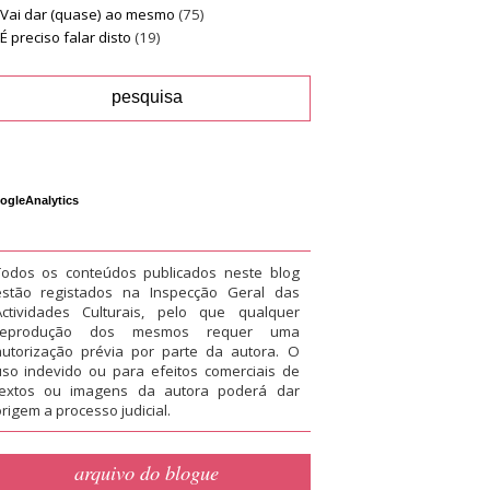
Vai dar (quase) ao mesmo
(75)
É preciso falar disto
(19)
ogleAnalytics
Todos os conteúdos publicados neste blog
estão registados na Inspecção Geral das
Actividades Culturais, pelo que qualquer
reprodução dos mesmos requer uma
autorização prévia por parte da autora. O
uso indevido ou para efeitos comerciais de
textos ou imagens da autora poderá dar
rigem a processo judicial.
arquivo do blogue