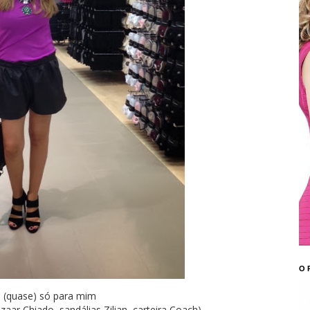
O 
 (quase) só para mim
aar Chiado, sandálias Zilian, carteira Coach)