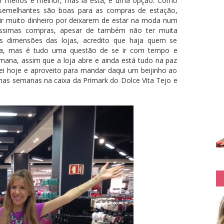
 menos e melhor, mas lá está, é uma opção. Como
s semelhantes são boas para as compras de estação,
tir muito dinheiro por deixarem de estar na moda num
belíssimas compras, apesar de também não ter muita
as dimensões das lojas, acredito que haja quem se
ada, mas é tudo uma questão de se ir com tempo e
emana, assim que a loja abre e ainda está tudo na paz
ei hoje e aproveito para mandar daqui um beijinho ao
as semanas na caixa da Primark do Dolce Vita Tejo e