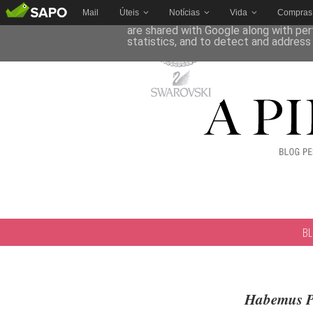
Mail
Úteis
Notícias
Vida
Compras
This site uses cookies from Google to 
are shared with Google along with per
statistics, and to detect and address
B
Habemus 