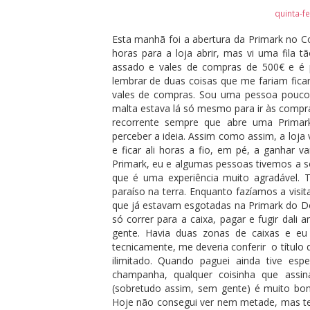
quinta-fe
Esta manhã foi a abertura da Primark no 
horas para a loja abrir, mas vi uma fila t
assado e vales de compras de 500€ e é p
lembrar de duas coisas que me fariam fica
vales de compras. Sou uma pessoa pouco 
malta estava lá só mesmo para ir às compr
recorrente sempre que abre uma Primar
perceber a ideia. Assim como assim, a loja v
e ficar ali horas a fio, em pé, a ganhar v
Primark, eu e algumas pessoas tivemos a sor
que é uma experiência muito agradável. 
paraíso na terra. Enquanto fazíamos a visi
que já estavam esgotadas na Primark do Dolc
só correr para a caixa, pagar e fugir dali
gente. Havia duas zonas de caixas e eu
tecnicamente, me deveria conferir o título
ilimitado. Quando paguei ainda tive es
champanha, qualquer coisinha que assin
(sobretudo assim, sem gente) é muito bo
Hoje não consegui ver nem metade, mas tenh