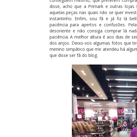
conseguem mesmo, que preferem comprar
disse, acho que a Primark e outras loja
aquelas peças nas quais não se quer inves
instantinho. Enfim, sou fã e já fiz lá 
paciência para apertos e confusões. Pel
desoriente e não consiga comprar lá n
paciência. A melhor altura é aos dias de s
dos anjos. Deixo-vos algumas fotos que tir
menino simpático que me atendeu há algum
que disse ser fã do blog.