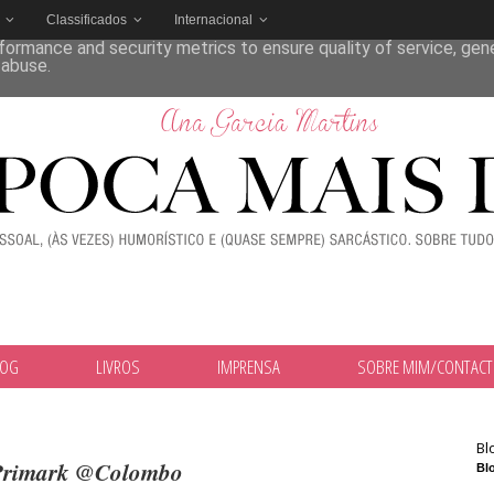
Classificados
Internacional
deliver its services and to analyze traffic. Your IP address and
formance and security metrics to ensure quality of service, ge
 abuse.
LOG
LIVROS
IMPRENSA
SOBRE MIM/CONTAC
Bl
Primark @Colombo
Blo