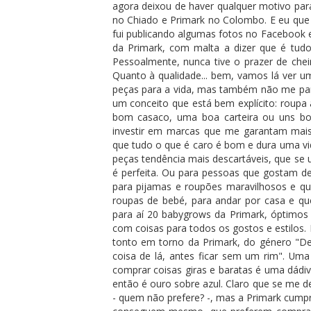
agora deixou de haver qualquer motivo para
no Chiado e Primark no Colombo. E eu que 
fui publicando algumas fotos no Facebook e
da Primark, com malta a dizer que é tudo 
Pessoalmente, nunca tive o prazer de chei
Quanto à qualidade... bem, vamos lá ver um
peças para a vida, mas também não me par
um conceito que está bem explícito: roupa 
bom casaco, uma boa carteira ou uns bon
investir em marcas que me garantam mais 
que tudo o que é caro é bom e dura uma vi
peças tendência mais descartáveis, que se
é perfeita. Ou para pessoas que gostam de 
para pijamas e roupões maravilhosos e qu
roupas de bebé, para andar por casa e q
para aí 20 babygrows da Primark, óptimos p
com coisas para todos os gostos e estilos
tonto em torno da Primark, do género "De
coisa de lá, antes ficar sem um rim". Um
comprar coisas giras e baratas é uma dádiv
então é ouro sobre azul. Claro que se me 
- quem não prefere? -, mas a Primark cump