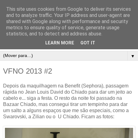
This site uses cookies from Google to deliver its services
and to analyze traffic. Your IP address and user-agent are
shared with Google along with performance and security
metrics to ensure quality of service, generate usage
statistics, and to detect and address abuse.
LEARN MORE
GOT IT
▼
VFNO 2013 #2
Depois da maquilhagem na Benefit (Sephora), passagem
rápida no Jean Louis David do Chiado para dar um jeito ao
cabelo e... siga a festa. O resto da noite foi passado na
Bazaar Chiado, mas consegui tirar um tempinho para dar
um salto a alguns espaços que me são especiais, como a
Swarovski, a Zilian ou o U Chiado. Ficam as fotos: