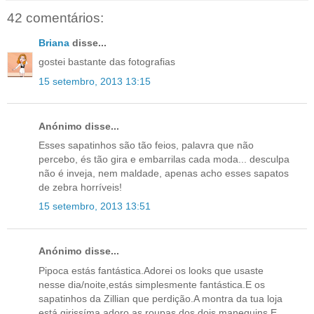
42 comentários:
Briana
disse...
gostei bastante das fotografias
15 setembro, 2013 13:15
Anónimo disse...
Esses sapatinhos são tão feios, palavra que não
percebo, és tão gira e embarrilas cada moda... desculpa
não é inveja, nem maldade, apenas acho esses sapatos
de zebra horríveis!
15 setembro, 2013 13:51
Anónimo disse...
Pipoca estás fantástica.Adorei os looks que usaste
nesse dia/noite,estás simplesmente fantástica.E os
sapatinhos da Zillian que perdição.A montra da tua loja
está girissíma adoro as roupas dos dois manequins.E