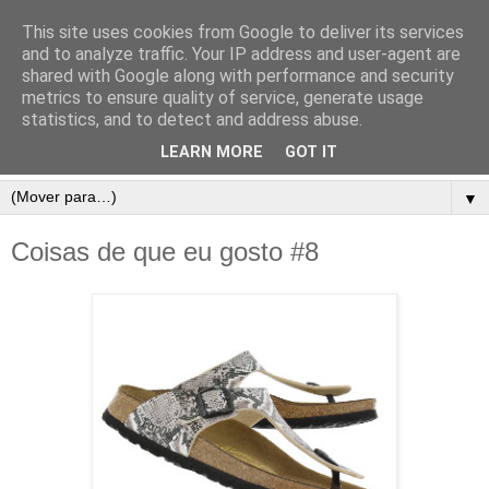
This site uses cookies from Google to deliver its services
and to analyze traffic. Your IP address and user-agent are
shared with Google along with performance and security
metrics to ensure quality of service, generate usage
statistics, and to detect and address abuse.
LEARN MORE
GOT IT
▼
Coisas de que eu gosto #8