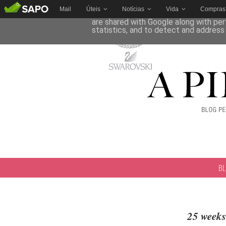
Mail
Úteis
Notícias
Vida
Compras
This site uses cookies from Google to 
are shared with Google along with per
statistics, and to detect and address
B
25 weeks