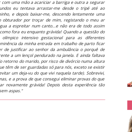
com uma mão a acariciar a barriga e outra a segurar
gundos eu tentava arrastar-me desde o tripé até ao
minho, e depois baixar-me, descendo lentamente uma
o obturador por troçar de mim, registando o meu ar
ngua a espreitar num canto...e não era de todo assim
como fora eu enquanto grávida! Quando a questão do
olímpico intensivo gestacional para as diferentes
eminência da minha entrada em trabalho de parto ficar
r de justificar ao senhor da ambulância o porquê de
rente a um lençol pendurado na janela. E ainda faltava
o retorno do marido, por risco de divórcio numa altura
que têm de ser guardadas só para nós, exceto se existir
itar um deja-vu do que vivi naquela tarde). Sobrevivi,
as, e a prova de que consegui eliminar provas do que
ar novamente grávida! Depois desta experiência tão
 sem aspas."