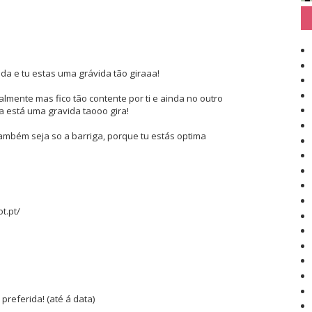
nda e tu estas uma grávida tão giraaa!
mente mas fico tão contente por ti e ainda no outro
 está uma gravida taooo gira!
mbém seja so a barriga, porque tu estás optima
t.pt/
preferida! (até á data)