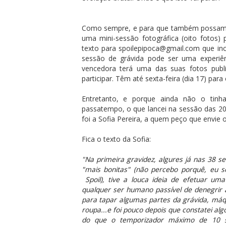
Como sempre, e para que também possam t
uma mini-sessão fotográfica (oito fotos)
texto para spoilepipoca@gmail.com que in
sessão de grávida pode ser uma experiênci
vencedora terá uma das suas fotos publ
participar. Têm até sexta-feira (dia 17) para
Entretanto, e porque ainda não o tinh
passatempo, o que lancei na sessão das 2
foi a Sofia Pereira, a quem peço que envie
Fica o texto da Sofia:
"
Na primeira gravidez, algures já nas 38 s
"mais bonitas" (não percebo porquê, eu s
Spoil
), tive a louca ideia de efetuar um
qualquer ser humano passível de denegrir a
para tapar algumas partes da grávida, máqu
roupa...e foi pouco depois que constatei a
do que o temporizador máximo de 10 s