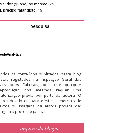
Vai dar (quase) ao mesmo
(75)
É preciso falar disto
(19)
ogleAnalytics
Todos os conteúdos publicados neste blog
estão registados na Inspecção Geral das
Actividades Culturais, pelo que qualquer
reprodução dos mesmos requer uma
autorização prévia por parte da autora. O
uso indevido ou para efeitos comerciais de
textos ou imagens da autora poderá dar
rigem a processo judicial.
arquivo do blogue