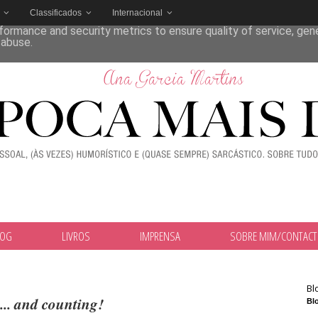
Classificados
Internacional
deliver its services and to analyze traffic. Your IP address and
formance and security metrics to ensure quality of service, ge
 abuse.
LOG
LIVROS
IMPRENSA
SOBRE MIM/CONTAC
Bl
... and counting!
Blo