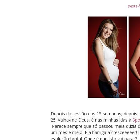
sexta-
Depois da sessão das 15 semanas, depois 
25! Valha-me Deus, é nas minhas idas à
Spo
Parece sempre que só passou meia dúzia de
um mês e meio. E a barriga a cresceeeeer! D
evolução brutal. Onde é que isto vai parar?