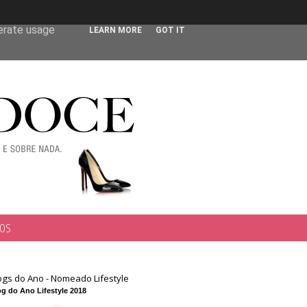
 user-agent
nerate usage
LEARN MORE
GOT IT
TOS
ogs do Ano - Nomeado Lifestyle
g do Ano Lifestyle 2018