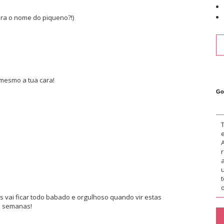
ara o nome do piqueno?!)
é mesmo a tua cara!
Go
o
s vai ficar todo babado e orgulhoso quando vir estas
30 semanas!