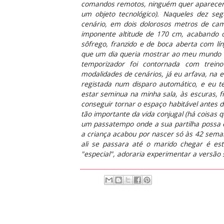
comandos remotos, ninguém quer aparecer 
um objeto tecnológico). Naqueles dez se
cenário, em dois dolorosos metros de ca
imponente altitude de 170 cm, acabando 
sôfrego, franzido e de boca aberta com lí
que um dia queria mostrar ao meu mundo 
temporizador foi contornada com treino 
modalidades de cenários, já eu arfava, na 
registada num disparo automático, e eu te
estar seminua na minha sala, às escuras, f
conseguir tornar o espaço habitável antes d
tão importante da vida conjugal (há coisas 
um passatempo onde a sua partilha possa ev
a criança acabou por nascer só às 42 seman
ali se passara até o marido chegar é est
"especial", adoraria experimentar a versão