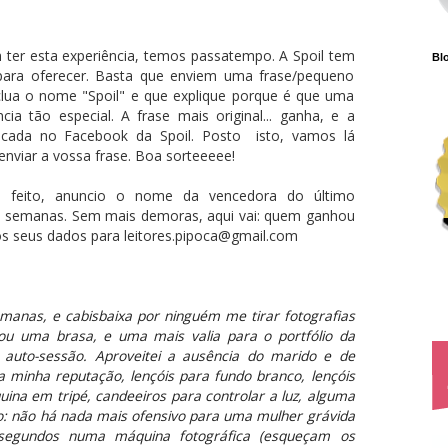
er esta experiência, temos passatempo. A Spoil tem
Blo
 para oferecer. Basta que enviem uma frase/pequeno
clua o nome "Spoil" e que explique porque é que uma
a tão especial. A frase mais original... ganha, e a
icada no Facebook da Spoil. Posto isto, vamos lá
 enviar a vossa frase. Boa sorteeeee!
a feito, anuncio o nome da vencedora do último
0 semanas. Sem mais demoras, aqui vai: quem ganhou
 os seus dados para leitores.pipoca@gmail.com
emanas, e cabisbaixa por ninguém me tirar fotografias
ou uma brasa, e uma mais valia para o portfólio da
a auto-sessão. Aproveitei a ausência do marido e de
 minha reputação, lençóis para fundo branco, lençóis
ina em tripé, candeeiros para controlar a luz, alguma
lgo: não há nada mais ofensivo para uma mulher grávida
egundos numa máquina fotográfica (esqueçam os