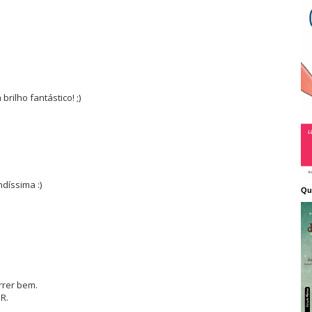
rilho fantástico! ;)
díssima :)
Qu
rrer bem.
R.