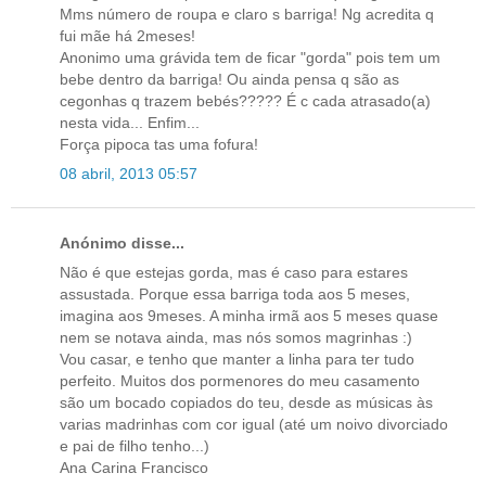
Mms número de roupa e claro s barriga! Ng acredita q
fui mãe há 2meses!
Anonimo uma grávida tem de ficar "gorda" pois tem um
bebe dentro da barriga! Ou ainda pensa q são as
cegonhas q trazem bebés????? É c cada atrasado(a)
nesta vida... Enfim...
Força pipoca tas uma fofura!
08 abril, 2013 05:57
Anónimo disse...
Não é que estejas gorda, mas é caso para estares
assustada. Porque essa barriga toda aos 5 meses,
imagina aos 9meses. A minha irmã aos 5 meses quase
nem se notava ainda, mas nós somos magrinhas :)
Vou casar, e tenho que manter a linha para ter tudo
perfeito. Muitos dos pormenores do meu casamento
são um bocado copiados do teu, desde as músicas às
varias madrinhas com cor igual (até um noivo divorciado
e pai de filho tenho...)
Ana Carina Francisco