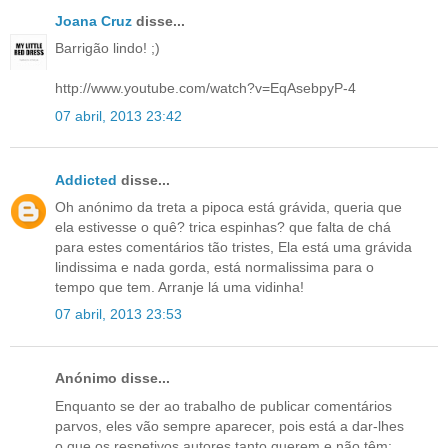
Joana Cruz
disse...
Barrigão lindo! ;)
http://www.youtube.com/watch?v=EqAsebpyP-4
07 abril, 2013 23:42
Addicted
disse...
Oh anónimo da treta a pipoca está grávida, queria que
ela estivesse o quê? trica espinhas? que falta de chá
para estes comentários tão tristes, Ela está uma grávida
lindissima e nada gorda, está normalissima para o
tempo que tem. Arranje lá uma vidinha!
07 abril, 2013 23:53
Anónimo disse...
Enquanto se der ao trabalho de publicar comentários
parvos, eles vão sempre aparecer, pois está a dar-lhes
o que os respetivos autores tanto querem e não têm: