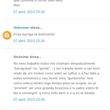
que continue a correr tudo bem.
Rita
07 abril, 2013 23:26
Unknown
disse...
A tua barriga ta lindíssima!
07 abril, 2013 23:26
Anónimo disse...
No meu trabalho todos me chamam simpaticamente
"barriguitas" ou "gorda". :-) ser tratada assim e tao bom
vindo de um motivo como este! se calhar o q faz falta a
estes anonimos e nao terem uma "gordurinha" boa
como esta,q teriam logo tempo para se ocupar. eu ja
"prometi" ser uma gravida boazona,e tu pelos vistos tb
tas a conseguir. q corra tudo bem e o q eu te desejo.
07 abril, 2013 23:40