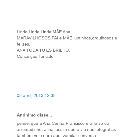
Linda,Linda,Linda MÃE Ana.
MARAVILHOSOS,PAI e MÃE juntinhos,orgulhosos e
felizes.
ANA TODA TU ÉS BRILHO.
Conceição Torrado
08 abril, 2013 12:38
Anónimo disse...
pensei que a Ana Carina Francisco era fã só do
arrumadinho, afinal assim que o viu nas fotografias
também veio para aqui vomitar conversa.