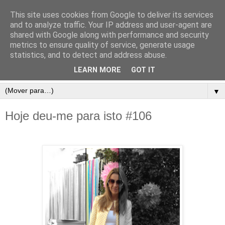
This site uses cookies from Google to deliver its services
and to analyze traffic. Your IP address and user-agent are
shared with Google along with performance and security
metrics to ensure quality of service, generate usage
statistics, and to detect and address abuse.
LEARN MORE
GOT IT
▼
Hoje deu-me para isto #106