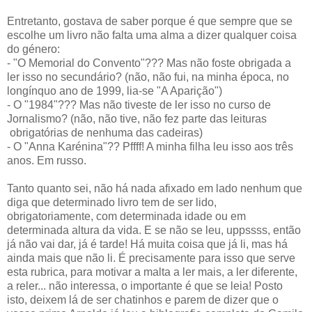
Entretanto, gostava de saber porque é que sempre que se
escolhe um livro não falta uma alma a dizer qualquer coisa
do género:
- "O Memorial do Convento"??? Mas não foste obrigada a
ler isso no secundário? (não, não fui, na minha época, no
longínquo ano de 1999, lia-se "A Aparição")
- O "1984"??? Mas não tiveste de ler isso no curso de
Jornalismo? (não, não tive, não fez parte das leituras
obrigatórias de nenhuma das cadeiras)
- O "Anna Karénina"?? Pffff! A minha filha leu isso aos três
anos. Em russo.
Tanto quanto sei, não há nada afixado em lado nenhum que
diga que determinado livro tem de ser lido,
obrigatoriamente, com determinada idade ou em
determinada altura da vida. E se não se leu, uppssss, então
já não vai dar, já é tarde! Há muita coisa que já li, mas há
ainda mais que não li. É precisamente para isso que serve
esta rubrica, para motivar a malta a ler mais, a ler diferente,
a reler... não interessa, o importante é que se leia! Posto
isto, deixem lá de ser chatinhos e parem de dizer que o