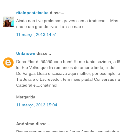
ritalopesteixeira
disse...
Ainda nao tive prolemas graves com a traducao... Mas
nao e um grande livro. La isso nao e...
11 março, 2013 14:51
Unknown
disse...
Dona Flor é tãããããoooo bom! Ri-me tanto sozinha, a lê-
lo! E o Velho que lia romances de amor é lindo, lindo!
Do Vargas Llosa encaixava aqui melhor, por exemplo, a
Tia Júlia e o Escrevedor, tem mais piada! Conversas na
Catedral é....chatinho!
Margarida
11 março, 2013 15:04
Anónimo disse...
Podes crer que se ganhar o Jorge Amado, vou aderir a