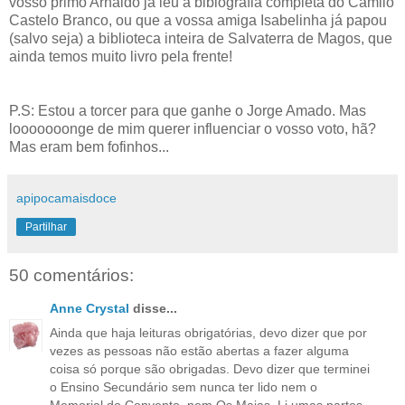
vosso primo Arnaldo já leu a biblografia completa do Camilo
Castelo Branco, ou que a vossa amiga Isabelinha já papou
(salvo seja) a biblioteca inteira de Salvaterra de Magos, que
ainda temos muito livro pela frente!
P.S: Estou a torcer para que ganhe o Jorge Amado. Mas
looooooonge de mim querer influenciar o vosso voto, hã?
Mas eram bem fofinhos...
apipocamaisdoce
Partilhar
50 comentários:
Anne Crystal
disse...
Ainda que haja leituras obrigatórias, devo dizer que por
vezes as pessoas não estão abertas a fazer alguma
coisa só porque são obrigadas. Devo dizer que terminei
o Ensino Secundário sem nunca ter lido nem o
Memorial do Convento, nem Os Maias. Li umas partes