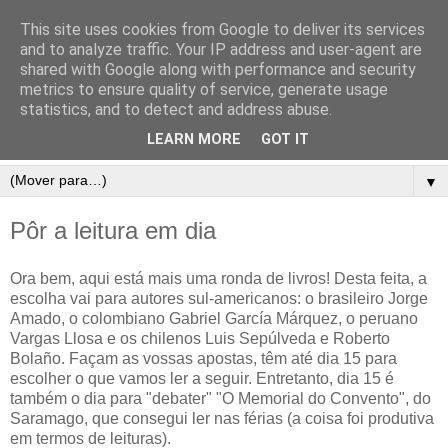
This site uses cookies from Google to deliver its services
and to analyze traffic. Your IP address and user-agent are
shared with Google along with performance and security
metrics to ensure quality of service, generate usage
statistics, and to detect and address abuse.
LEARN MORE
GOT IT
▼
Pôr a leitura em dia
Ora bem, aqui está mais uma ronda de livros! Desta feita, a
escolha vai para autores sul-americanos: o brasileiro Jorge
Amado, o colombiano Gabriel García Márquez, o peruano
Vargas Llosa e os chilenos Luis Sepúlveda e Roberto
Bolaño. Façam as vossas apostas, têm até dia 15 para
escolher o que vamos ler a seguir. Entretanto, dia 15 é
também o dia para "debater" "O Memorial do Convento", do
Saramago, que consegui ler nas férias (a coisa foi produtiva
em termos de leituras).