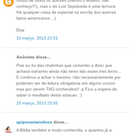
Gosto de todos os autores (menos o Bolaño, não
conheço!!!), mas o do Luis Sepúlveda é uma ternura.
Há qualquer coisa de especial na escrita dos autores
latino-americanos...:)
Elsa
10 março, 2013 23:51
Anónimo disse...
Pois eu fui das chatinhas que comentei a dizer que
achava estranho ainda não teres lido esses tres livros...
E continuo a achar o mesmo, não necessariamente por
poderem ser de leitura obrigatoria em alguns cursos
mas por serem TAO conhecidos!! :p Fico a espera de
saber o resultado desta votacao. :)
10 março, 2013 23:55
apipocamaisdoce
disse...
A Bíblia também é muito conhecida, e quantos já a