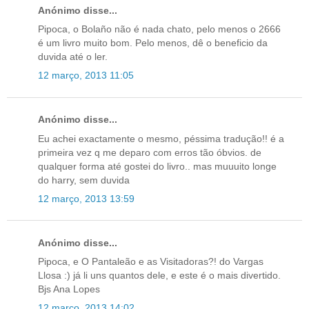
Anónimo disse...
Pipoca, o Bolaño não é nada chato, pelo menos o 2666
é um livro muito bom. Pelo menos, dê o beneficio da
duvida até o ler.
12 março, 2013 11:05
Anónimo disse...
Eu achei exactamente o mesmo, péssima tradução!! é a
primeira vez q me deparo com erros tão óbvios. de
qualquer forma até gostei do livro.. mas muuuito longe
do harry, sem duvida
12 março, 2013 13:59
Anónimo disse...
Pipoca, e O Pantaleão e as Visitadoras?! do Vargas
Llosa :) já li uns quantos dele, e este é o mais divertido.
Bjs Ana Lopes
12 março, 2013 14:02