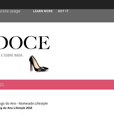
 user-agent
nerate usage
LEARN MORE
GOT IT
TOS
ogs do Ano - Nomeado Lifestyle
g do Ano Lifestyle 2018