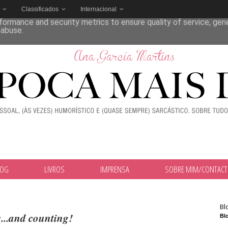
Classificados
Internacional
deliver its services and to analyze traffic. Your IP address and
formance and security metrics to ensure quality of service, ge
 abuse.
LOG
LIVROS
IMPRENSA
SOBRE MIM/CONTAC
Bl
...and counting!
Blo