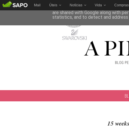
Mail
Úteis
Notícias
Vida
Compras
This site uses cookies from Google to 
are shared with Google along with per
statistics, and to detect and address
B
15 weeks