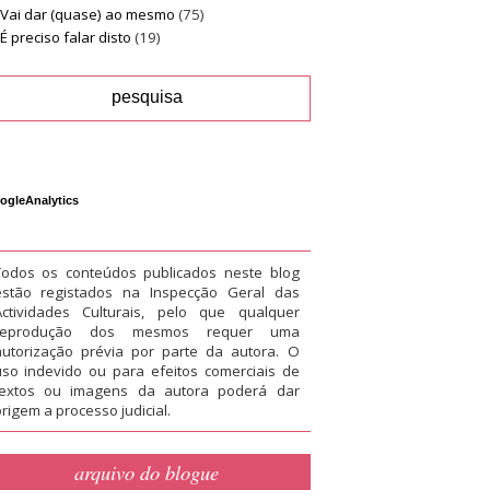
Vai dar (quase) ao mesmo
(75)
É preciso falar disto
(19)
ogleAnalytics
Todos os conteúdos publicados neste blog
estão registados na Inspecção Geral das
Actividades Culturais, pelo que qualquer
reprodução dos mesmos requer uma
autorização prévia por parte da autora. O
uso indevido ou para efeitos comerciais de
textos ou imagens da autora poderá dar
rigem a processo judicial.
arquivo do blogue