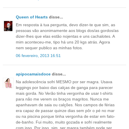
Queen of Hearts
disse...
Em resposta à tua pergunta, devo dizer-te que sim, as
pessoas vão anonimamente aos blogs dos/as gordos/as
dizer-lhes que elas estão nojentas e uns cachalotes. A
mim aconteceu-me, tipo há uns 20 kgs atrás. Agora
nem sequer publico as minhas fotos.
06 fevereiro, 2013 16:51
apipocamaisdoce
disse...
Na adolescência sofri MESMO por ser magra. Usava
leggings por baixo das calças de ganga para parecer
mais gorda. No Verão tinha vergonha de usar t-shirts
para não me verem os braços magritos. Nunca me
apanhavam de saia ou calções. Nos campos de férias
era capaz de passar quinze dias sem pôr o pé no mar
ou na piscina porque tinha vergonha de estar em fato-
de-banho. Fui muito, muito gozada e sofri realmente
com isso. Por isso, sim, ser magra também pode ser