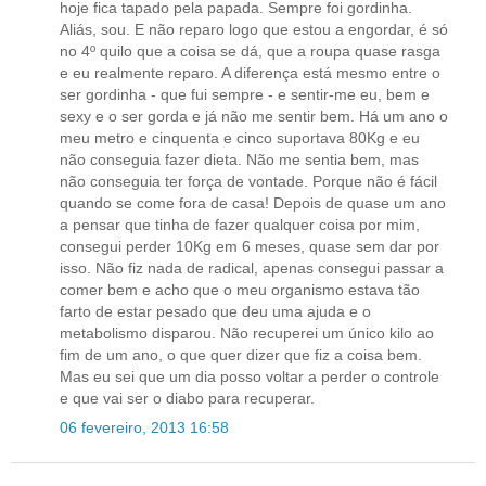
hoje fica tapado pela papada. Sempre foi gordinha.
Aliás, sou. E não reparo logo que estou a engordar, é só
no 4º quilo que a coisa se dá, que a roupa quase rasga
e eu realmente reparo. A diferença está mesmo entre o
ser gordinha - que fui sempre - e sentir-me eu, bem e
sexy e o ser gorda e já não me sentir bem. Há um ano o
meu metro e cinquenta e cinco suportava 80Kg e eu
não conseguia fazer dieta. Não me sentia bem, mas
não conseguia ter força de vontade. Porque não é fácil
quando se come fora de casa! Depois de quase um ano
a pensar que tinha de fazer qualquer coisa por mim,
consegui perder 10Kg em 6 meses, quase sem dar por
isso. Não fiz nada de radical, apenas consegui passar a
comer bem e acho que o meu organismo estava tão
farto de estar pesado que deu uma ajuda e o
metabolismo disparou. Não recuperei um único kilo ao
fim de um ano, o que quer dizer que fiz a coisa bem.
Mas eu sei que um dia posso voltar a perder o controle
e que vai ser o diabo para recuperar.
06 fevereiro, 2013 16:58