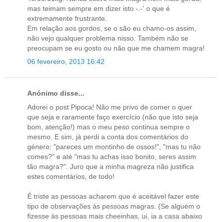
mas teimam sempre em dizer isto -.-' o que é
extremamente frustrante.
Em relação aos gordos, se o são eu chamo-os assim,
não vejo qualquer problema nisso. Também não se
preocupam se eu gosto ou não que me chamem magra!
06 fevereiro, 2013 16:42
Anónimo disse...
Adorei o post Pipoca! Não me privo de comer o quer
que seja e raramente faço exercício (não que isto seja
bom, atenção!) mas o meu peso continua sempre o
mesmo. E sim, já perdi a conta dos comentários do
género: "pareces um montinho de ossos!", "mas tu não
comes?" e até "mas tu achas isso bonito, seres assim
tão magra?". Juro que a minha magreza não justifica
estes comentários, de todo!
É triste as pessoas acharem que é aceitável fazer este
tipo de observações às pessoas magras. (Se alguém o
fizesse às pessoas mais cheeinhas, ui, ia a casa abaixo