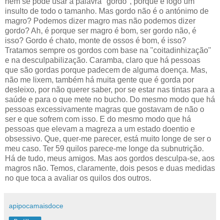
nem se pode usar a palavra "gordo", porque é logo um
insulto de todo o tamanho. Mas gordo não é o antónimo de
magro? Podemos dizer magro mas não podemos dizer
gordo? Ah, é porque ser magro é bom, ser gordo não, é
isso? Gordo é chato, monte de ossos é bom, é isso?
Tratamos sempre os gordos com base na "coitadinhização"
e na desculpabilização. Caramba, claro que há pessoas
que são gordas porque padecem de alguma doença. Mas,
não me lixem, também há muita gente que é gorda por
desleixo, por não querer saber, por se estar nas tintas para a
saúde e para o que mete no bucho. Do mesmo modo que há
pessoas excessivamente magras que gostavam de não o
ser e que sofrem com isso. E do mesmo modo que há
pessoas que elevam a magreza a um estado doentio e
obsessivo. Que, quer-me parecer, está muito longe de ser o
meu caso. Ter 59 quilos parece-me longe da subnutrição.
Há de tudo, meus amigos. Mas aos gordos desculpa-se, aos
magros não. Temos, claramente, dois pesos e duas medidas
no que toca a avaliar os quilos dos outros.
apipocamaisdoce