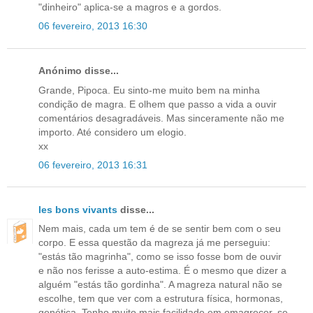
"dinheiro" aplica-se a magros e a gordos.
06 fevereiro, 2013 16:30
Anónimo disse...
Grande, Pipoca. Eu sinto-me muito bem na minha
condição de magra. E olhem que passo a vida a ouvir
comentários desagradáveis. Mas sinceramente não me
importo. Até considero um elogio.
xx
06 fevereiro, 2013 16:31
les bons vivants
disse...
Nem mais, cada um tem é de se sentir bem com o seu
corpo. E essa questão da magreza já me perseguiu:
"estás tão magrinha", como se isso fosse bom de ouvir
e não nos ferisse a auto-estima. É o mesmo que dizer a
alguém "estás tão gordinha". A magreza natural não se
escolhe, tem que ver com a estrutura física, hormonas,
genética. Tenho muito mais facilidade em emagrecer, se