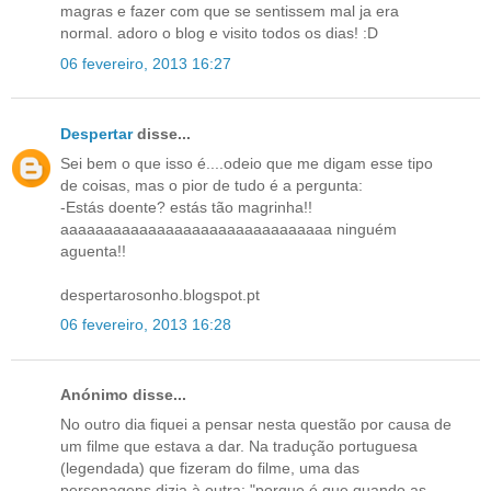
magras e fazer com que se sentissem mal ja era
normal. adoro o blog e visito todos os dias! :D
06 fevereiro, 2013 16:27
Despertar
disse...
Sei bem o que isso é....odeio que me digam esse tipo
de coisas, mas o pior de tudo é a pergunta:
-Estás doente? estás tão magrinha!!
aaaaaaaaaaaaaaaaaaaaaaaaaaaaaaa ninguém
aguenta!!
despertarosonho.blogspot.pt
06 fevereiro, 2013 16:28
Anónimo disse...
No outro dia fiquei a pensar nesta questão por causa de
um filme que estava a dar. Na tradução portuguesa
(legendada) que fizeram do filme, uma das
personagens dizia à outra: "porque é que quando as