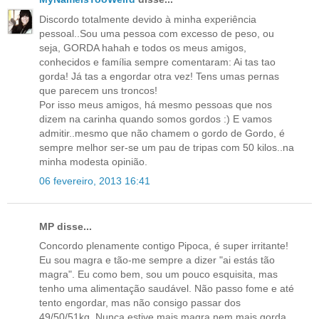
Discordo totalmente devido à minha experiência
pessoal..Sou uma pessoa com excesso de peso, ou
seja, GORDA hahah e todos os meus amigos,
conhecidos e família sempre comentaram: Ai tas tao
gorda! Já tas a engordar otra vez! Tens umas pernas
que parecem uns troncos!
Por isso meus amigos, há mesmo pessoas que nos
dizem na carinha quando somos gordos :) E vamos
admitir..mesmo que não chamem o gordo de Gordo, é
sempre melhor ser-se um pau de tripas com 50 kilos..na
minha modesta opinião.
06 fevereiro, 2013 16:41
MP disse...
Concordo plenamente contigo Pipoca, é super irritante!
Eu sou magra e tão-me sempre a dizer "ai estás tão
magra". Eu como bem, sou um pouco esquisita, mas
tenho uma alimentação saudável. Não passo fome e até
tento engordar, mas não consigo passar dos
49/50/51kg. Nunca estive mais magra nem mais gorda,