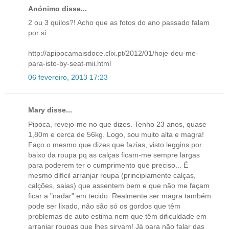
Anónimo disse...
2 ou 3 quilos?! Acho que as fotos do ano passado falam
por si:
http://apipocamaisdoce.clix.pt/2012/01/hoje-deu-me-
para-isto-by-seat-mii.html
06 fevereiro, 2013 17:23
Mary disse...
Pipoca, revejo-me no que dizes. Tenho 23 anos, quase
1,80m e cerca de 56kg. Logo, sou muito alta e magra!
Faço o mesmo que dizes que fazias, visto leggins por
baixo da roupa pq as calças ficam-me sempre largas
para poderem ter o cumprimento que preciso... É
mesmo difícil arranjar roupa (principlamente calças,
calções, saias) que assentem bem e que não me façam
ficar a "nadar" em tecido. Realmente ser magra também
pode ser lixado, não são só os gordos que têm
problemas de auto estima nem que têm dificuldade em
arranjar roupas que lhes sirvam! Já para não falar das