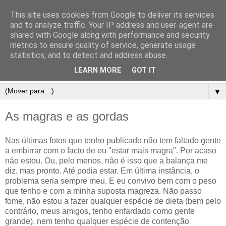
This site uses cookies from Google to deliver its services
and to analyze traffic. Your IP address and user-agent are
shared with Google along with performance and security
metrics to ensure quality of service, generate usage
statistics, and to detect and address abuse.
LEARN MORE
GOT IT
▼
As magras e as gordas
Nas últimas fotos que tenho publicado não tem faltado gente
a embirrar com o facto de eu "estar mais magra". Por acaso
não estou. Ou, pelo menos, não é isso que a balança me
diz, mas pronto. Até podia estar. Em última instância, o
problema seria sempre meu. E eu convivo bem com o peso
que tenho e com a minha suposta magreza. Não passo
fome, não estou a fazer qualquer espécie de dieta (bem pelo
contrário, meus amigos, tenho enfardado como gente
grande), nem tenho qualquer espécie de contenção