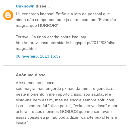
Unknown
disse...
Ui, concordo imenso! Então e a lata do pessoal que
ainda não cumprimentou e já atirou com um "Estás tão
magra, que HORROR!"
Terrível! Já tinha escrito sobre isto, aqui:
http://maravilhasmaternidade.blogspot.pt/2012/08/olha-
magra.html
06 fevereiro, 2013 16:37
Anónimo disse...
é isso mesmo pipoca...
sou magra, nao engordo pk nao da mm... é genetica...
neste momento n me importo c isso, sou saudavel e
sinto-me bem assim, mas na escola sempre sofri com
isso... sempre fui "olivia palito", "eskeleto vaidoso" e por
ai fora... e aos meninos GORDOS que me xamavam
essas coisas eu ja nao podia dizer "cala-te buxa! tens e
inveja"...