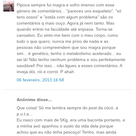
Pipoca sempre fui magra e sofro imenso com esse
género de comentários... "pareces uns esqueleto", "só
tens ossos" e "estás com algum problema" são os
comentários q mais ouço. Agora já nem tanto. Mas
quando entrei na faculdade até enjoava. Torna-se
cansativo. Eu sinto-me bem com o meu corpo, como
tudo o que quero, nunca me privo de nada e as
pessoas não compreendem que sou magra porque
sim... é genético, tenho o metabolismo acelerado... eu
sei lá! Não tenho nenhum problema e sou perfeitamente
saudável! Por isso... não ligues a esses comentários. A
inveja dói, rói e corrói :P ahah
06 fevereiro, 2013 16:58
Anónimo disse...
Que coisa! Só me lembra sempre do post da cócó, a
p.u.t.a...
Eu nasci com mais de 5Kg, era uma bacorita portanto, e
a minha avó apanhou o susto da vida dela porque
achou que eu não tinha pescoço! Tenho, mas ainda