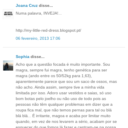
Joana Cruz
disse...
Numa palavra, INVEJA!...
http://my-little-red-dress.blogspot.pt/
06 fevereiro, 2013 17:06
Sophia
disse...
Acho que a questão focada é muito importante. Sou
magra, sempre fui magra, tenho genética para ser
magra (ando entre os 50/52kg para 1,63),
aparentemente parece que sou um saco de ossos, mas
não acho. Ainda assim, sempre tive a minha vida
limitada por isso. Adoro usar vestidos e saias, só uso
bom botas pelo joelho ou não uso de todo pois as
pessoas não têm qualquer problemas em dizer que a
roupa fica mal, que não temos pernas para tal ou blá
blá blá... É irritante, magoa e acaba por limitar muito
quando, em vez de nos levarem a sério, acabam por se
esquecer do que fomos lá fazer e centram-se na nossa