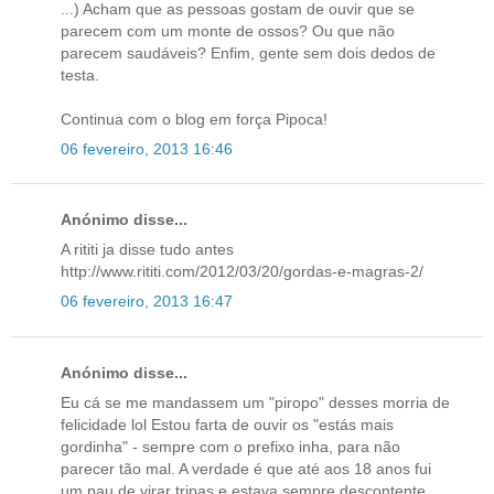
...) Acham que as pessoas gostam de ouvir que se
parecem com um monte de ossos? Ou que não
parecem saudáveis? Enfim, gente sem dois dedos de
testa.
Continua com o blog em força Pipoca!
06 fevereiro, 2013 16:46
Anónimo disse...
A rititi ja disse tudo antes
http://www.rititi.com/2012/03/20/gordas-e-magras-2/
06 fevereiro, 2013 16:47
Anónimo disse...
Eu cá se me mandassem um "piropo" desses morria de
felicidade lol Estou farta de ouvir os "estás mais
gordinha" - sempre com o prefixo inha, para não
parecer tão mal. A verdade é que até aos 18 anos fui
um pau de virar tripas e estava sempre descontente