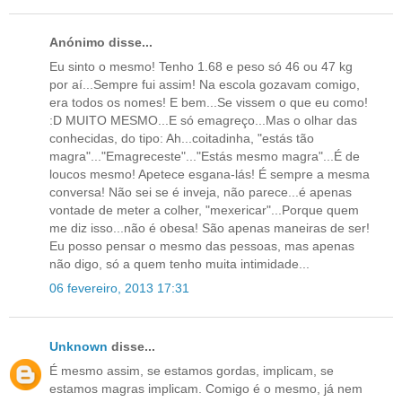
Anónimo disse...
Eu sinto o mesmo! Tenho 1.68 e peso só 46 ou 47 kg
por aí...Sempre fui assim! Na escola gozavam comigo,
era todos os nomes! E bem...Se vissem o que eu como!
:D MUITO MESMO...E só emagreço...Mas o olhar das
conhecidas, do tipo: Ah...coitadinha, "estás tão
magra"..."Emagreceste"..."Estás mesmo magra"...É de
loucos mesmo! Apetece esgana-lás! É sempre a mesma
conversa! Não sei se é inveja, não parece...é apenas
vontade de meter a colher, "mexericar"...Porque quem
me diz isso...não é obesa! São apenas maneiras de ser!
Eu posso pensar o mesmo das pessoas, mas apenas
não digo, só a quem tenho muita intimidade...
06 fevereiro, 2013 17:31
Unknown
disse...
É mesmo assim, se estamos gordas, implicam, se
estamos magras implicam. Comigo é o mesmo, já nem