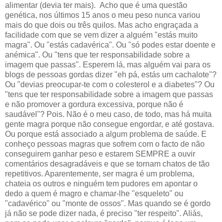
alimentar (devia ter mais). Acho que é uma questão
genética, nos últimos 15 anos o meu peso nunca variou
mais do que dois ou três quilos. Mas acho engraçada a
facilidade com que se vem dizer a alguém "estás muito
magra". Ou "estás cadavérica". Ou "só podes estar doente e
anémica". Ou "tens que ter responsabilidade sobre a
imagem que passas". Esperem lá, mas alguém vai para os
blogs de pessoas gordas dizer "eh pá, estás um cachalote"?
Ou "devias preocupar-te com o colesterol e a diabetes"? Ou
"tens que ter responsabilidade sobre a imagem que passas
e não promover a gordura excessiva, porque não é
saudável"? Pois. Não é o meu caso, de todo, mas há muita
gente magra porque não consegue engordar, e até gostava.
Ou porque está associado a algum problema de saúde. E
conheço pessoas magras que sofrem com o facto de não
conseguirem ganhar peso e estarem SEMPRE a ouvir
comentários desagradáveis e que se tornam chatos de tão
repetitivos. Aparentemente, ser magra é um problema,
chateia os outros e ninguém tem pudores em apontar o
dedo a quem é magro e chamar-lhe "esqueleto" ou
"cadavérico" ou "monte de ossos". Mas quando se é gordo
já não se pode dizer nada, é preciso "ter respeito". Aliás,