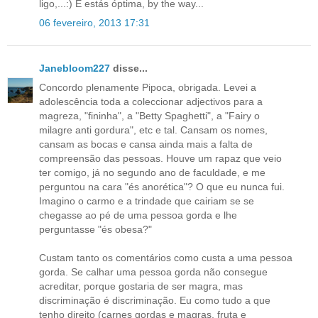
ligo,...:) E estás óptima, by the way...
06 fevereiro, 2013 17:31
Janebloom227
disse...
Concordo plenamente Pipoca, obrigada. Levei a
adolescência toda a coleccionar adjectivos para a
magreza, "fininha", a "Betty Spaghetti", a "Fairy o
milagre anti gordura", etc e tal. Cansam os nomes,
cansam as bocas e cansa ainda mais a falta de
compreensão das pessoas. Houve um rapaz que veio
ter comigo, já no segundo ano de faculdade, e me
perguntou na cara "és anorética"? O que eu nunca fui.
Imagino o carmo e a trindade que cairiam se se
chegasse ao pé de uma pessoa gorda e lhe
perguntasse "és obesa?"
Custam tanto os comentários como custa a uma pessoa
gorda. Se calhar uma pessoa gorda não consegue
acreditar, porque gostaria de ser magra, mas
discriminação é discriminação. Eu como tudo a que
tenho direito (carnes gordas e magras, fruta e