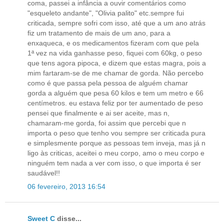
coma, passei a infância a ouvir comentários como
"esqueleto andante", "Olivia palito" etc.sempre fui
criticada, sempre sofri com isso, até que a um ano atrás
fiz um tratamento de mais de um ano, para a
enxaqueca, e os medicamentos fizeram com que pela
1ª vez na vida ganhasse peso, fiquei com 60kg, o peso
que tens agora pipoca, e dizem que estas magra, pois a
mim fartaram-se de me chamar de gorda. Não percebo
como é que passa pela pessoa de alguém chamar
gorda a alguém que pesa 60 kilos e tem um metro e 66
centímetros. eu estava feliz por ter aumentado de peso
pensei que finalmente e ai ser aceite, mas n,
chamaram-me gorda, foi assim que percebi que n
importa o peso que tenho vou sempre ser criticada pura
e simplesmente porque as pessoas tem inveja, mas já n
ligo às criticas, aceitei o meu corpo, amo o meu corpo e
ninguém tem nada a ver com isso, o que importa é ser
saudável!!
06 fevereiro, 2013 16:54
Sweet C
disse...