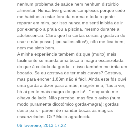
nenhum problema de saúde nem nenhum distúrbio
alimentar. Nunca tive grandes complexos porque cedo
me habituei a estar fora da norma e toda a gente
reparar em mim, por isso nunca me senti inibida de ir
por exemplo a praia ou a piscina, mesmo durante a
adolescencia. Claro que ha certas coisas q gostava de
usar e não posso (tipo saltos altos!), não me fica bem,
nem me sinto bem.
A minha experiência também diz que (muito) mais
facilmente se manda uma boca à magra escanzelada
do que à coitada da gorda...e isso também me irrita um
bocado. Se eu gostava de ter mais curvas? Gostava,
mas para encher 1,83m não é fácil. Ainda este fds ouvi
uma gorda a dizer para a mãe, magrérrima, "tas a ver,
há ai gente mais magra do que tu!..." enquanto me
olhava de lado. Não percebo, mas fica o aviso (num
modo puramente dicotómico gorda-magra): gordas
deste país - parem de mandar bocas às magras
escanzeladas. Ok? Muito agradecida.
06 fevereiro, 2013 17:22