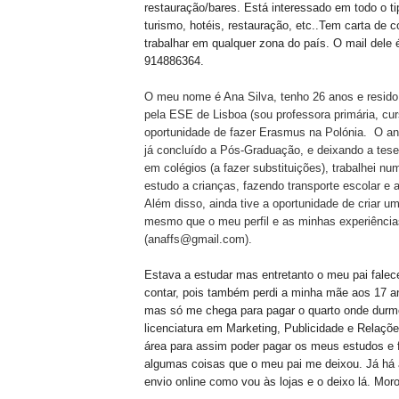
restauração/bares. Está interessado em todo o ti
turismo, hotéis, restauração, etc..Tem carta de 
trabalhar em qualquer zona do país. O mail dele
914886364.
O meu nome é Ana Silva, tenho 26 anos e resid
pela ESE de Lisboa (sou professora primária, cu
oportunidade de fazer Erasmus na
Polónia
.
O an
já concluído a Pós-Graduação, e deixando a tese 
em colégios (a fazer substituições), trabalhei 
estudo a crianças, fazendo transporte escolar e 
Além disso, ainda tive a oportunidade de criar u
mesmo que o meu perfil e as minhas experiências
(
anaffs
@
gmail
.com).
Estava a estudar mas entretanto o meu pai fale
contar, pois também perdi a minha mãe aos 17 a
mas só me chega para pagar o quarto onde durm
licenciatura em Marketing, Publicidade e Relaçõ
área para assim poder pagar os meus estudos e fi
algumas coisas que o meu pai me deixou. Já há a
envio online como vou às lojas e o deixo lá. Mo