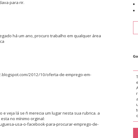
dava para rir.
gado há um ano, procuro trabalho em qualquer área
oca
Go
sa2.blogspot.com/2012/10/oferta-de-emprego-em-
o e veja lá se ñ merecia um lugar nesta sua rubrica. a
o
esta no mínimo orginal:
tuguesa-usa-o-facebook-para-procurar-emprego-de-