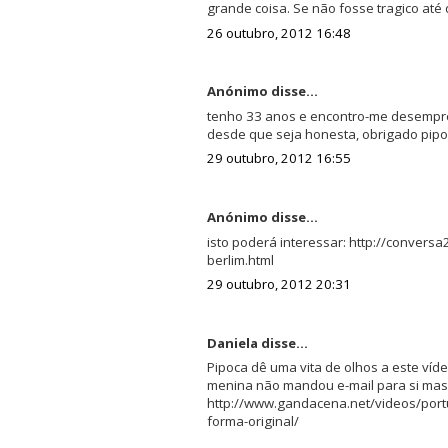
grande coisa. Se não fosse tragico até 
26 outubro, 2012 16:48
Anónimo disse...
tenho 33 anos e encontro-me desempre
desde que seja honesta, obrigado pip
29 outubro, 2012 16:55
Anónimo disse...
isto poderá interessar: http://conver
berlim.html
29 outubro, 2012 20:31
Daniela disse...
Pipoca dê uma vita de olhos a este víde
menina não mandou e-mail para si mas 
http://www.gandacena.net/videos/por
forma-original/