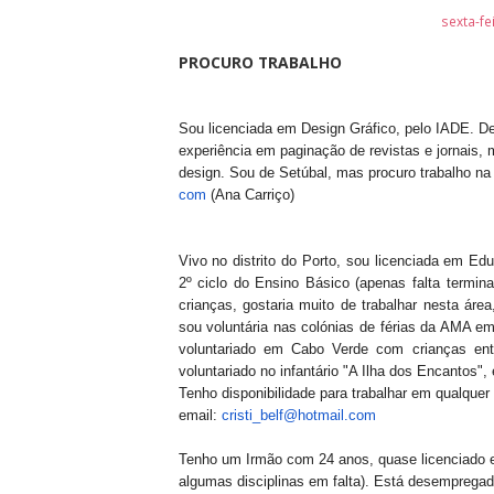
sexta-fe
PROCURO TRABALHO
S
ou licenciada em Design Gráfico, pelo IADE.
De
experiência em paginação de revistas e jornais, m
design. Sou de Setúbal, mas procuro trabalho na
com
(Ana Carriço)
Vivo no distrito do Porto, sou licenciada em E
2º ciclo do Ensino Básico (apenas falta termina
crianças, gostaria muito de trabalhar nesta ár
sou voluntária nas colónias de férias da AMA e
voluntariado em Cabo Verde com crianças en
voluntariado no infantário "A Ilha dos Encantos", 
Tenho disponibilidade para trabalhar em qualquer
email:
cristi_belf@hotmail.com
Tenho um Irmão com 24 anos, quase licenciado e
algumas disciplinas em falta). Está desempregad