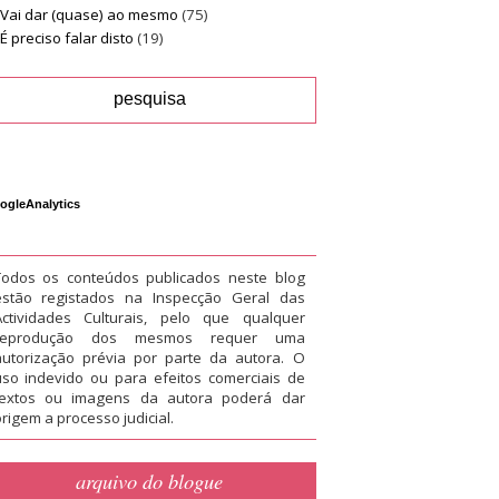
Vai dar (quase) ao mesmo
(75)
É preciso falar disto
(19)
ogleAnalytics
Todos os conteúdos publicados neste blog
estão registados na Inspecção Geral das
Actividades Culturais, pelo que qualquer
reprodução dos mesmos requer uma
autorização prévia por parte da autora. O
uso indevido ou para efeitos comerciais de
textos ou imagens da autora poderá dar
rigem a processo judicial.
arquivo do blogue