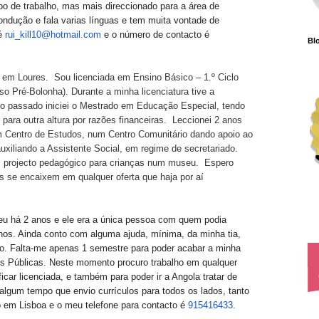
po de trabalho, mas mais direccionado para a área de
condução e fala varias línguas e tem muita vontade de
 é
rui_kill10@hotmail.com
e o número de contacto é
Blo
o em Loures.
Sou licenciada em Ensino Básico – 1.º Ciclo
rso
Pré-Bolonha
). Durante a minha licenciatura tive a
o passado iniciei o Mestrado em Educação Especial, tendo
para outra altura por razões financeiras.
Leccionei
2 anos
num Centro de Estudos, num Centro Comunitário dando apoio ao
auxiliando a Assistente Social, em regime de secretariado.
m
projecto
pedagógico para crianças num museu.
Espero
 se encaixem em qualquer oferta que haja por aí
ceu há 2 anos e ele era a única pessoa com quem podia
nos. Ainda conto com alguma ajuda, mínima, da minha tia,
o. Falta-me apenas 1 semestre para poder acabar a minha
es Públicas. Neste momento procuro trabalho em qualquer
car licenciada, e também para poder ir a Angola tratar de
lgum tempo que envio currículos para todos os lados, tanto
ro em Lisboa e o meu telefone para contacto é
915416433
.