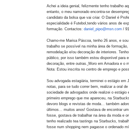
Achei a ideia genial, felizmente tenho trabalho a
entanto, o meu namorado encontra-se desempregad
candidato da bolsa que vai criar. O Daniel é Pro
especialidade é Futebol,tendo vários anos de ex
formação. Contactos:
daniel_pipo@msn.com
/ 9
Chamo-me Marisa Páscoa, tenho 26 anos, e sou l
trabalho se possível na minha área de formação, l
remodelação e/ou decoração de interiores. Tenh
público, por isso também estou disponível para es
decoração, entre outras.
Moro em Amadora e o me
Nota: Estou inscrita no centro de emprego e poss
Sou advogada estagiária, terminei o estágio em J
notas, para se tudo correr bem, realizar a oral
sociedade de advogados onde realizei o estágio e
primeiro emprego que me apareceu, na Starbuc
devoro blogs e revistas de moda… também adoro 
últimos… muitos anos! Gostava de encontrar um
fosse, gostava de trabalhar na área da moda e 
tenho realizado tea tastings na Starbucks, traba
fosse num shopping nem pagasse o ordenado míni