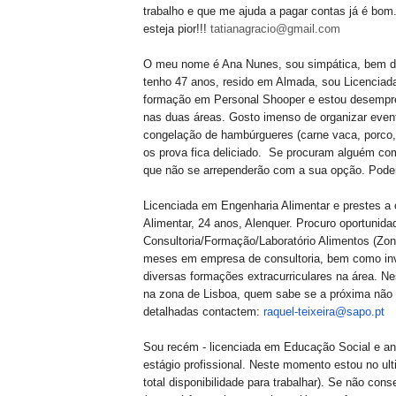
trabalho e que me ajuda a pagar contas já é bom
esteja pior!!!
tatianagracio@gmail.com
O meu nome é Ana Nunes, sou simpática, bem dis
tenho 47 anos, resido em Almada, sou Licencia
formação em Personal Shooper e estou desempre
nas duas áreas. Gosto imenso de organizar even
congelação de hambúrgueres (carne vaca, porco, 
os prova fica deliciado. Se procuram alguém com
que não se arrependerão com a sua opção. Poder
Licenciada em Engenharia Alimentar e prestes a
Alimentar, 24 anos, Alenquer. Procuro oportunida
Consultoria/Formação/
Laboratór
io Alimentos (Zon
meses em empresa de consultoria, bem como inve
diversas formações extracurriculares na área. 
na zona de Lisboa, quem sabe se a próxima não 
detalhadas contactem:
raquel-teixeira@sapo.pt
Sou recém - licenciada em Educação Social e an
estágio profissional. Neste momento estou no u
total disponibilidade para trabalhar). Se não con