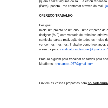
(quero é fazer alguma coisa .. já estou fartaaaa
(Porto), podem - me contactar através do mail:
j
OFEREÇO TRABALHO
Designer
Iniciei um projeto há um ano – uma empresa de e
designer (M/F) com vontade de trabalhar, criati
camisola, para a realização de todos os meios de
ver com os mesmos. Trabalho como freelancer, z
o seu cv para:
candidaturasdesigner@gmail.
com
Procuro alguém para trabalhar as tardes para a
Miraflores.
anasantos1977@gmail.com
.
Enviem as vossas propostas para
bolsadeempr