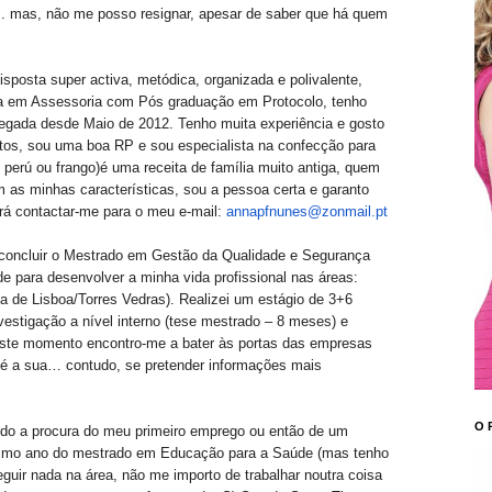
.. mas, não me posso resignar, apesar de saber que há quem
posta super activa, metódica, organizada e polivalente,
da em Assessoria com Pós graduação em Protocolo, tenho
gada desde Maio de 2012. Tenho muita experiência e gosto
tos, sou uma boa RP e sou especialista na confecção para
perú ou frango)é uma receita de família muito antiga, quem
 as minhas características, sou a pessoa certa e garanto
á contactar-me para o meu e-mail:
annapfnunes@zonmail.pt
 concluir o Mestrado em Gestão da Qualidade e Segurança
de para desenvolver a minha vida profissional nas áreas:
a de Lisboa/Torres Vedras). Realizei um estágio de 3+6
stigação a nível interno (tese mestrado – 8 meses) e
Neste momento encontro-me a bater às portas das empresas
é a sua… contudo, se pretender informações mais
O 
do a procura do meu primeiro emprego ou então de um
ltimo ano do mestrado em Educação para a Saúde (mas tenho
seguir nada na área, não me importo de trabalhar noutra coisa