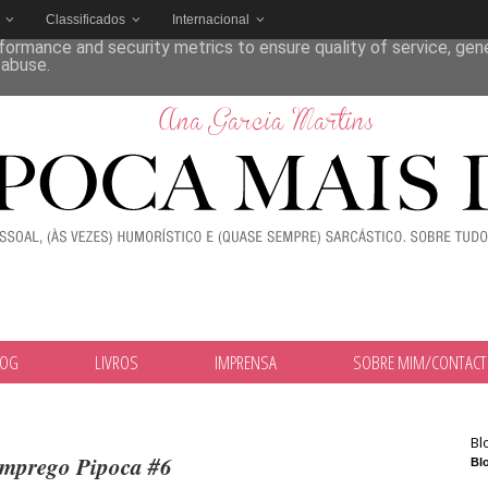
Classificados
Internacional
deliver its services and to analyze traffic. Your IP address and
formance and security metrics to ensure quality of service, ge
 abuse.
LOG
LIVROS
IMPRENSA
SOBRE MIM/CONTAC
Bl
emprego Pipoca #6
Blo