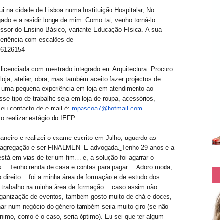
qui na cidade de Lisboa numa Instituição Hospitalar, No
o e a residir longe de mim. Como tal, venho torná-lo
fessor do Ensino Básico, variante Educação Física. A sua
periência com escalões de
16126154
icenciada com mestrado integrado em Arquitectura. Procuro
oja, atelier, obra, mas também aceito fazer projectos de
o uma pequena experiência em loja em atendimento ao
se tipo de trabalho seja em loja de roupa, acessórios,
u contacto de e-mail é:
mpascoa7@hotmail.com
o realizar estágio do IEFP.
aneiro e realizei o exame escrito em Julho, aguardo as
 de agregação e ser FINALMENTE advogada.
Tenho 29 anos e a
stá em vias de ter um fim… e, a solução foi agarrar o
ks… Tenho renda de casa e contas para pagar… Adoro moda,
direito… foi a minha área de formação e de estudo dos
 trabalho na minha área de formação… caso assim não
organização de eventos, também gosto muito de chá e doces,
lhar num negócio do género também seria muito giro (se não
mo, como é o caso, seria óptimo). Eu sei que ter algum