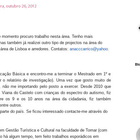
ira, outubro 26, 2012
 momento procuro trabalho nesta área. Tenho mais
as também já realizei outro tipo de projectos na área do
 área de Lisboa e arredores.
Contatos:
anacccarrico@yahoo.
Blo
ducação Básica e encontro-me a terminar o Mestrado em 1º e
r o relatório de investigação).
Uma vez que gosto muito de
ea, não me importando pelo posto a exercer.
Desde 2010 que
m Viana do Castelo com crianças do espectro do autismo, fiz
tre os 9 e os 10 anos na área da cidadania, fiz também
entre outros.
 parte do país. Se ficou interessado contacte-me através do
m Gestão Turística e Cultural na faculdade de Tomar (com
o há algum tempo, tem feito trabalhos esporádicos em