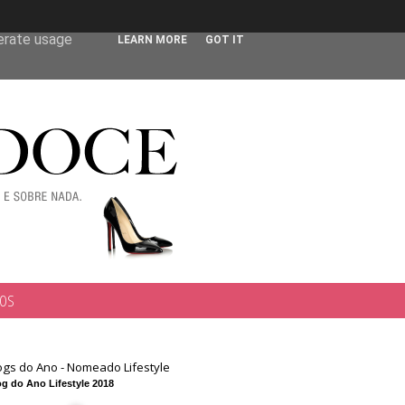
 user-agent
nerate usage
LEARN MORE
GOT IT
TOS
ogs do Ano - Nomeado Lifestyle
g do Ano Lifestyle 2018