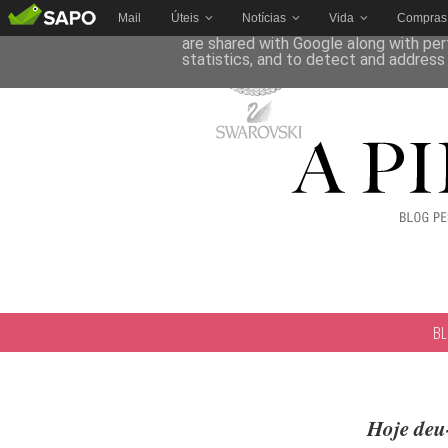
Mail
Úteis
Notícias
Vida
Compras
This site uses cookies from Google to 
are shared with Google along with per
statistics, and to detect and address
B
Hoje deu