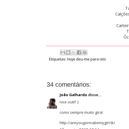
T
Calções
Cartei
T
Óc
Etiquetas:
Hoje deu-me para isto
34 comentários:
João Galhardo
disse...
nice outif :)
como sempre muito gira!
http://areyougonnabemygirl.tk/