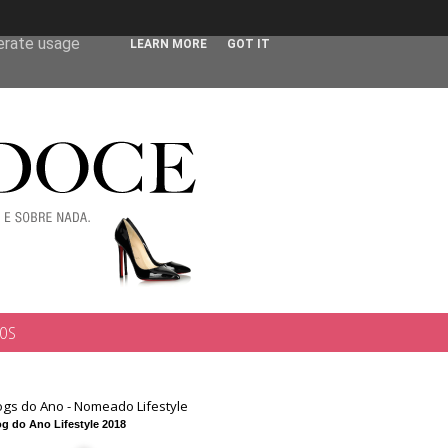
 user-agent
nerate usage
LEARN MORE
GOT IT
TOS
ogs do Ano - Nomeado Lifestyle
g do Ano Lifestyle 2018