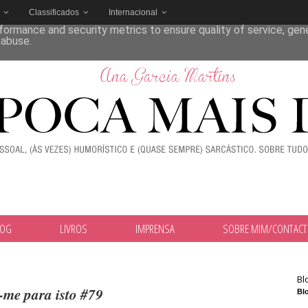
Classificados
Internacional
deliver its services and to analyze traffic. Your IP address and
formance and security metrics to ensure quality of service, ge
 abuse.
LOG
LIVROS
IMPRENSA
SOBRE MIM/CONTAC
Bl
-me para isto #79
Blo