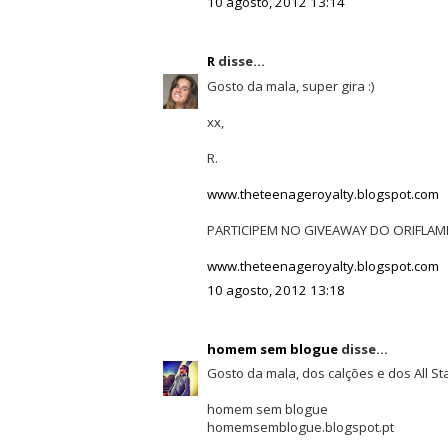
10 agosto, 2012 13:14
R
disse...
Gosto da mala, super gira :)
xx,
R.
www.theteenageroyalty.blogspot.com
PARTICIPEM NO GIVEAWAY DO ORIFLAME
www.theteenageroyalty.blogspot.com
10 agosto, 2012 13:18
homem sem blogue
disse...
Gosto da mala, dos calções e dos All St
homem sem blogue
homemsemblogue.blogspot.pt