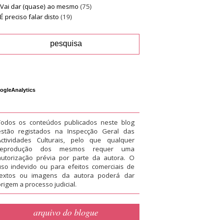
Vai dar (quase) ao mesmo
(75)
É preciso falar disto
(19)
ogleAnalytics
Todos os conteúdos publicados neste blog
estão registados na Inspecção Geral das
Actividades Culturais, pelo que qualquer
reprodução dos mesmos requer uma
autorização prévia por parte da autora. O
uso indevido ou para efeitos comerciais de
textos ou imagens da autora poderá dar
rigem a processo judicial.
arquivo do blogue