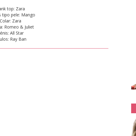
ank top: Zara
 tipo pele: Mango
Colar: Zara
ra: Romeo & Juliet
énis: All Star
ulos: Ray Ban