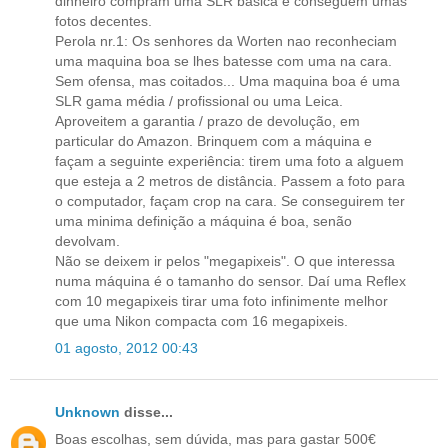
dinheiro compram uma SLR basica e conseguem umas
fotos decentes.
Perola nr.1: Os senhores da Worten nao reconheciam
uma maquina boa se lhes batesse com uma na cara.
Sem ofensa, mas coitados... Uma maquina boa é uma
SLR gama média / profissional ou uma Leica.
Aproveitem a garantia / prazo de devolução, em
particular do Amazon. Brinquem com a máquina e
façam a seguinte experiência: tirem uma foto a alguem
que esteja a 2 metros de distância. Passem a foto para
o computador, façam crop na cara. Se conseguirem ter
uma minima definição a máquina é boa, senão
devolvam.
Não se deixem ir pelos "megapixeis". O que interessa
numa máquina é o tamanho do sensor. Daí uma Reflex
com 10 megapixeis tirar uma foto infinimente melhor
que uma Nikon compacta com 16 megapixeis.
01 agosto, 2012 00:43
Unknown
disse...
Boas escolhas, sem dúvida, mas para gastar 500€