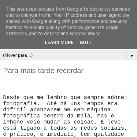
This site uses cookies from Google to deliver its services
and to analyze traffic. Your IP address and user-agent are
shared with Google along with performance and security
metrics to ensure quality of service, generate usage
statistics, and to detect and address abuse.
LEARN MORE
GOT IT
▼
Para mais tarde recordar
Desde que me lembro que sempre adorei
fotografia. Até há uns tempos era
difícil apanharem-me sem máquina
fotográfica dentro da mala, mas o
iPhone veio mudar as coisas. É leve,
está ligado a todas as redes sociais,
é prático, é imediato, tem qualidade