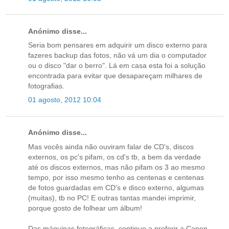
Anónimo disse...
Seria bom pensares em adquirir um disco externo para
fazeres backup das fotos, não vá um dia o computador
ou o disco "dar o berro". Lá em casa esta foi a solução
encontrada para evitar que desapareçam milhares de
fotografias.
01 agosto, 2012 10:04
Anónimo disse...
Mas vocês ainda não ouviram falar de CD's, discos
externos, os pc's pifam, os cd's tb, a bem da verdade
até os discos externos, mas não pifam os 3 ao mesmo
tempo, por isso mesmo tenho as centenas e centenas
de fotos guardadas em CD's e disco externo, algumas
(muitas), tb no PC! E outras tantas mandei imprimir,
porque gosto de folhear um álbum!
Das máquinas fotográficas, continuo a preferir a Canon