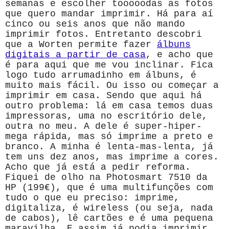
semanas e escolher tooooodas as fotos
que quero mandar imprimir. Há para aí
cinco ou seis anos que não mando
imprimir fotos. Entretanto descobri
que a Worten permite fazer
álbuns
digitais a partir de casa
, e acho que
é para aqui que me vou inclinar. Fica
logo tudo arrumadinho em álbuns, é
muito mais fácil. Ou isso ou começar a
imprimir em casa. Sendo que aqui há
outro problema: lá em casa temos duas
impressoras, uma no escritório dele,
outra no meu. A dele é super-hiper-
mega rápida, mas só imprime a preto e
branco. A minha é lenta-mas-lenta, já
tem uns dez anos, mas imprime a cores.
Acho que já está a pedir reforma.
Fiquei de olho na Photosmart 7510 da
HP (199€), que é uma multifunções com
tudo o que eu preciso: imprime,
digitaliza, é wireless (ou seja, nada
de cabos), lê cartões e é uma pequena
maravilha. E assim já podia imprimir