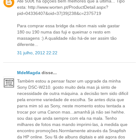
Até 500€ há opções bem melhores que a última... Tipo
esta: http://www.worten.pt/ProductDetail.aspx?
pid=04336407&oid=37|39|238&c=2375719
Para comprar essa bridge da nikon mais vale gastar
180 ou 190 numa das fuji e queimar o resto em
massagens :) A qualidade não há-de ser assim tão
diferente...
31 julho, 2012 22:22
MdeMagda
disse...
Também estou a pensar fazer um upgrade da minha
Sony DSC-W210. gosto muito dela mas já sinto de
necessidade de outra máquina. a decisão tem sido dificil
pela enorme variedade de escolha. Se antes dizia que
parra mim só as Sony, neste momento estou tentada a
trocar por uma Canon mas...amanhã já não sei hehhe.
sou das que anda sempre com ela na mala. Tenho
milhares de fotos mas mando imprimi-las, à medida que
encontro promoções.Normlamente através da Snapfish
da HP online. Sou fã de albuns digitais e até agora dos