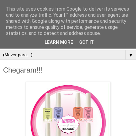
This site uses cookies from Google to deliver its services
and to analyze traffic. Your IP address and user-agent are
shared with Google along with performance and security
metrics to ensure quality of service, generate usage
statistics, and to detect and address abuse.
LEARN MORE
GOT IT
▼
Chegaram!!!