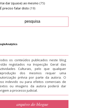
Vai dar (quase) ao mesmo
(75)
É preciso falar disto
(19)
ogleAnalytics
Todos os conteúdos publicados neste blog
estão registados na Inspecção Geral das
Actividades Culturais, pelo que qualquer
reprodução dos mesmos requer uma
autorização prévia por parte da autora. O
uso indevido ou para efeitos comerciais de
textos ou imagens da autora poderá dar
rigem a processo judicial.
arquivo do blogue