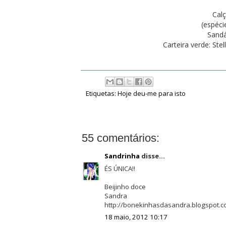
Calç
(espéci
Sandál
Carteira verde: Ste
Etiquetas:
Hoje deu-me para isto
55 comentários:
Sandrinha
disse...
ÉS ÚNICA!!
Beijinho doce
Sandra
http://bonekinhasdasandra.blogspot.c
18 maio, 2012 10:17