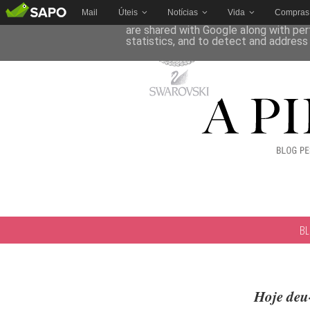
Mail
Úteis
Notícias
Vida
Compras
This site uses cookies from Google to 
are shared with Google along with per
statistics, and to detect and address
B
Hoje deu