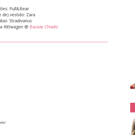
ões: Pull&Bear
e de) vestido: Zara
ias: Stradivarius
lla Rittwagen @
Bazaar Chiado
om/