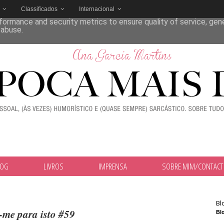
Classificados
Internacional
deliver its services and to analyze traffic. Your IP address and
formance and security metrics to ensure quality of service, ge
 abuse.
LOG
LIVROS
IMPRENSA
SOBRE MIM/CONTAC
Bl
-me para isto #59
Blo