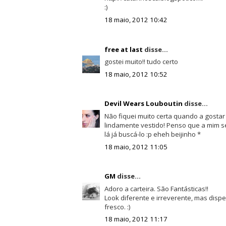
:)
18 maio, 2012 10:42
free at last
disse...
gostei muito!! tudo certo
18 maio, 2012 10:52
Devil Wears Louboutin
disse...
Não fiquei muito certa quando a gostar 
lindamente vestido! Penso que a mim se
lá já buscá-lo :p eheh beijinho *
18 maio, 2012 11:05
GM
disse...
Adoro a carteira. São Fantásticas!!
Look diferente e irreverente, mas disp
fresco. :)
18 maio, 2012 11:17