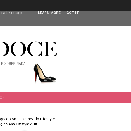
 user-agent
nerate usage
LEARN MORE
GOT IT
TOS
ogs do Ano - Nomeado Lifestyle
g do Ano Lifestyle 2018