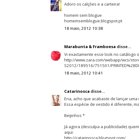
Adoro os calções e a carteira!
homem sem blogue
homemsemblogue.blogspot.pt
18 maio, 2012 10:38
Marabunta & Framboesa
disse...
Vi exactamente esse look no catálogo o
http://www.zara.com/webapp/wcs/store
S2012/189516/751501/PRINTED%2BD
18 maio, 2012 10:41
Catarinosca
disse...
Ena, acho que acabaste de lançar uma 
Essa espécie de vestido é diferente, ma
Beijinhos *
Já agora (desculpa a publicidade) que
aqui:
http://catarinosca.blogspot.com/