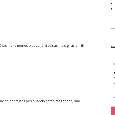
ias muito menos pipoca, já vi coisas mais giras em ti!
Go
o
 que se põem nos pés quando estão magoados, não