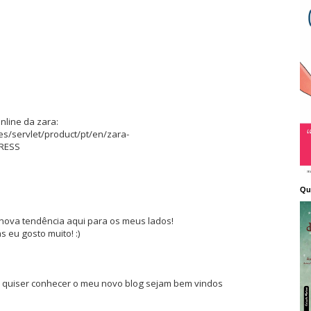
nline da zara:
s/servlet/product/pt/en/zara-
RESS
Qu
nova tendência aqui para os meus lados!
s eu gosto muito! :)
m quiser conhecer o meu novo blog sejam bem vindos