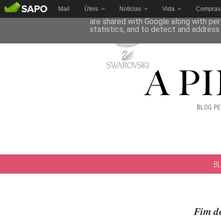
Mail
Úteis
Notícias
Vida
Compras
This site uses cookies from Google to 
are shared with Google along with per
statistics, and to detect and address
B
Fim d