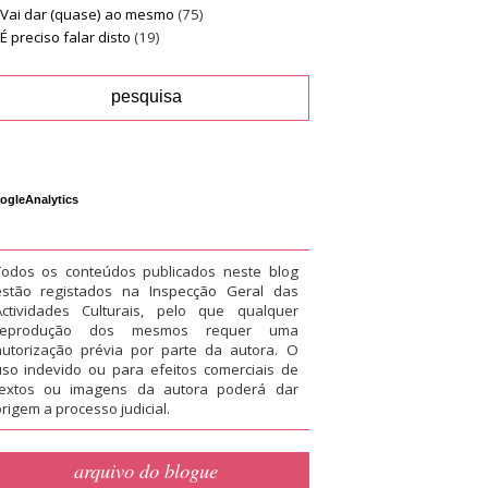
Vai dar (quase) ao mesmo
(75)
É preciso falar disto
(19)
ogleAnalytics
Todos os conteúdos publicados neste blog
estão registados na Inspecção Geral das
Actividades Culturais, pelo que qualquer
reprodução dos mesmos requer uma
autorização prévia por parte da autora. O
uso indevido ou para efeitos comerciais de
textos ou imagens da autora poderá dar
rigem a processo judicial.
arquivo do blogue