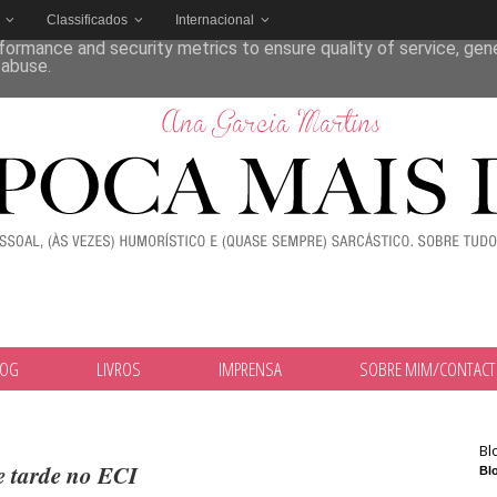
Classificados
Internacional
deliver its services and to analyze traffic. Your IP address and
formance and security metrics to ensure quality of service, ge
 abuse.
LOG
LIVROS
IMPRENSA
SOBRE MIM/CONTAC
Bl
e tarde no ECI
Blo