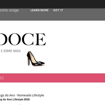
 user-agent
nerate usage
LEARN MORE
GOT IT
TOS
ogs do Ano - Nomeado Lifestyle
g do Ano Lifestyle 2018