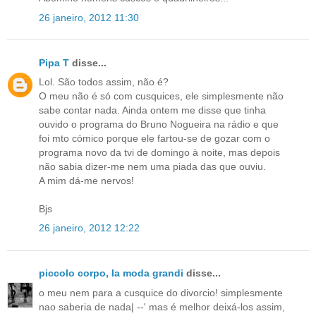
26 janeiro, 2012 11:30
Pipa T
disse...
Lol. São todos assim, não é?
O meu não é só com cusquices, ele simplesmente não
sabe contar nada. Ainda ontem me disse que tinha
ouvido o programa do Bruno Nogueira na rádio e que
foi mto cómico porque ele fartou-se de gozar com o
programa novo da tvi de domingo à noite, mas depois
não sabia dizer-me nem uma piada das que ouviu.
A mim dá-me nervos!
Bjs
26 janeiro, 2012 12:22
piccolo corpo, la moda grandi
disse...
o meu nem para a cusquice do divorcio! simplesmente
nao saberia de nada| --' mas é melhor deixá-los assim,