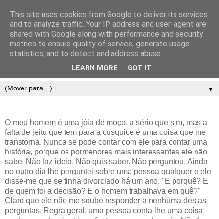
This site uses cookies from Google to deliver its services
and to analyze traffic. Your IP address and user-agent are
shared with Google along with performance and security
metrics to ensure quality of service, generate usage
statistics, and to detect and address abuse.
LEARN MORE
GOT IT
▼
O meu homem é uma jóia de moço, a sério que sim, mas a
falta de jeito que tem para a cusquice é uma coisa que me
transtorna. Nunca se pode contar com ele para contar uma
história, porque os pormenores mais interessantes ele não
sabe. Não faz ideia. Não quis saber. Não perguntou. Ainda
no outro dia lhe perguntei sobre uma pessoa qualquer e ele
disse-me que se tinha divorciado há um ano. "E porquê? E
de quem foi a decisão? E o homem trabalhava em quê?"
Claro que ele não me soube responder a nenhuma destas
perguntas. Regra geral, uma pessoa conta-lhe uma coisa