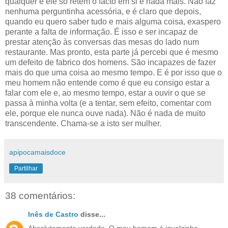
qualquer e ele só retém o facto em si e nada mais. Não faz
nenhuma perguntinha acessória, e é claro que depois,
quando eu quero saber tudo e mais alguma coisa, exaspero
perante a falta de informação. É isso e ser incapaz de
prestar atenção às conversas das mesas do lado num
restaurante. Mas pronto, esta parte já percebi que é mesmo
um defeito de fabrico dos homens. São incapazes de fazer
mais do que uma coisa ao mesmo tempo. E é por isso que o
meu homem não entende como é que eu consigo estar a
falar com ele e, ao mesmo tempo, estar a ouvir o que se
passa à minha volta (e a tentar, sem efeito, comentar com
ele, porque ele nunca ouve nada). Não é nada de muito
transcendente. Chama-se a isto ser mulher.
apipocamaisdoce
Partilhar
38 comentários:
Inês de Castro
disse...
Absolutamente verdade. O meu homem é igualzinho