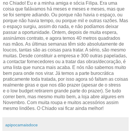
no Chiado! Eu e a minha amiga e sócia Filipa. Era uma
coisa que falávamos há meses e meses e meses, mas que
se foi sempre adiando. Ou porque não havia o espaço, ou
porque não havia tempo, ou porque mil e outras razões. Mas
o espaço surgiu, assim do nada, e não podíamos deixar
passar a oportunidade. Ontem, depois de muita espera,
assinámos contrato, e agora temos 40 metros quadrados
nas mãos. As últimas semanas têm sido absolutamente de
loucos, tantas são as coisas para tratar. A sério, são mesmo
muitas. Desde constituir a empresa e 300 outras papeladas,
a contactar fornecedores ou a tratar das obras/decoração, é
uma lista que nunca mais acaba. E nós não sabemos muito
bem para onde nos virar. Já temos a parte burocrática
praticamente toda tratada, por isso agora só faltam as coisas
realmente giras e que nos dão prazer (apesar de o stress
e o low budget retirarem grande parte do prazer). Se tudo
correr bem, mas mesmo muito bem, a loja abre algures em
Novembro. Com muita roupa e muitos acessórios assim
mesmo lindões. O Chiado vai ficar ainda melhor!
apipocamaisdoce