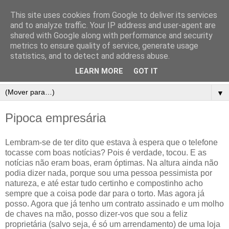
This site uses cookies from Google to deliver its services
and to analyze traffic. Your IP address and user-agent are
shared with Google along with performance and security
metrics to ensure quality of service, generate usage
statistics, and to detect and address abuse.
LEARN MORE
GOT IT
▼
Pipoca empresária
Lembram-se de ter dito que estava à espera que o telefone
tocasse com boas notícias? Pois é verdade, tocou. E as
notícias não eram boas, eram óptimas. Na altura ainda não
podia dizer nada, porque sou uma pessoa pessimista por
natureza, e até estar tudo certinho e compostinho acho
sempre que a coisa pode dar para o torto. Mas agora já
posso. Agora que já tenho um contrato assinado e um molho
de chaves na mão, posso dizer-vos que sou a feliz
proprietária (salvo seja, é só um arrendamento) de uma loja