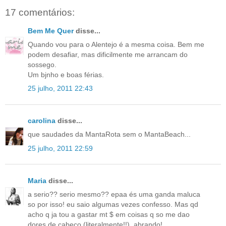
17 comentários:
Bem Me Quer
disse...
Quando vou para o Alentejo é a mesma coisa. Bem me
podem desafiar, mas dificilmente me arrancam do
sossego.
Um bjnho e boas férias.
25 julho, 2011 22:43
carolina
disse...
que saudades da MantaRota sem o MantaBeach...
25 julho, 2011 22:59
Maria
disse...
a serio?? serio mesmo?? epaa és uma ganda maluca
so por isso! eu saio algumas vezes confesso. Mas qd
acho q ja tou a gastar mt $ em coisas q so me dao
dores de cabeço (literalmente!!), abrando!