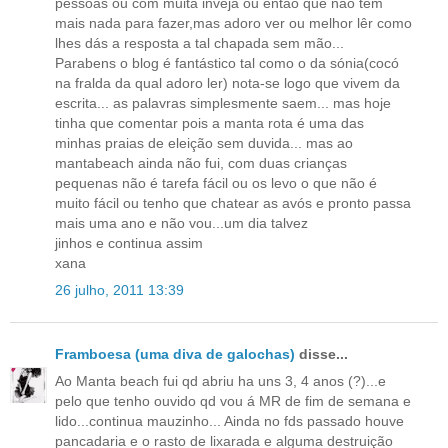
pessoas ou com muita inveja ou então que não tem
mais nada para fazer,mas adoro ver ou melhor lêr como
lhes dás a resposta a tal chapada sem mão...
Parabens o blog é fantástico tal como o da sónia(cocó
na fralda da qual adoro ler) nota-se logo que vivem da
escrita... as palavras simplesmente saem... mas hoje
tinha que comentar pois a manta rota é uma das
minhas praias de eleição sem duvida... mas ao
mantabeach ainda não fui, com duas crianças
pequenas não é tarefa fácil ou os levo o que não é
muito fácil ou tenho que chatear as avós e pronto passa
mais uma ano e não vou...um dia talvez
jinhos e continua assim
xana
26 julho, 2011 13:39
Framboesa (uma diva de galochas)
disse...
Ao Manta beach fui qd abriu ha uns 3, 4 anos (?)...e
pelo que tenho ouvido qd vou á MR de fim de semana e
lido...continua mauzinho... Ainda no fds passado houve
pancadaria e o rasto de lixarada e alguma destruição