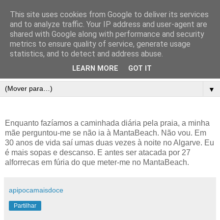
This site uses cookies from Google to deliver its services
and to analyze traffic. Your IP address and user-agent are
shared with Google along with performance and security
metrics to ensure quality of service, generate usage
statistics, and to detect and address abuse.
LEARN MORE
GOT IT
▼
Enquanto fazíamos a caminhada diária pela praia, a minha
mãe perguntou-me se não ia à MantaBeach. Não vou. Em
30 anos de vida saí umas duas vezes à noite no Algarve. Eu
é mais sopas e descanso. E antes ser atacada por 27
alforrecas em fúria do que meter-me no MantaBeach.
apipocamaisdoce
Partilhar