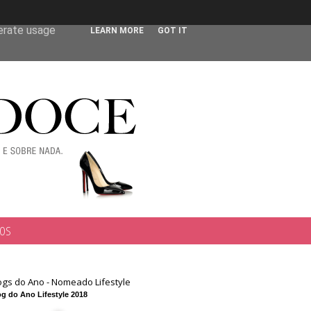
 user-agent
nerate usage
LEARN MORE
GOT IT
TOS
ogs do Ano - Nomeado Lifestyle
g do Ano Lifestyle 2018