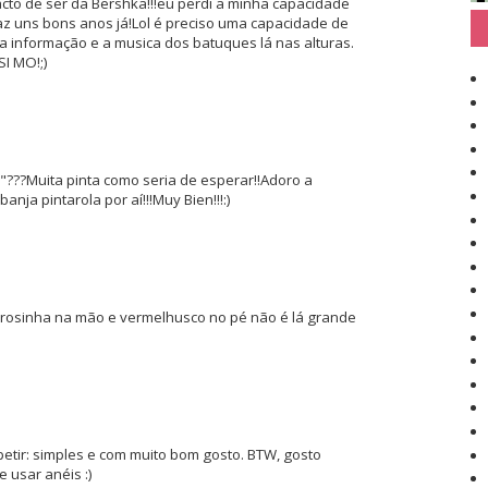
facto de ser da Bershka!!!eu perdi a minha capacidade
az uns bons anos já!Lol é preciso uma capacidade de
a informação e a musica dos batuques lá nas alturas.
SI MO!;)
???Muita pinta como seria de esperar!!Adoro a
anja pintarola por aí!!!Muy Bien!!!:)
z rosinha na mão e vermelhusco no pé não é lá grande
petir: simples e com muito bom gosto. BTW, gosto
 usar anéis :)