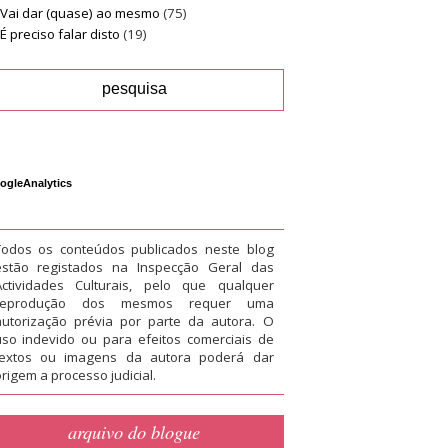
Vai dar (quase) ao mesmo
(75)
É preciso falar disto
(19)
ogleAnalytics
Todos os conteúdos publicados neste blog
estão registados na Inspecção Geral das
Actividades Culturais, pelo que qualquer
reprodução dos mesmos requer uma
autorização prévia por parte da autora. O
uso indevido ou para efeitos comerciais de
textos ou imagens da autora poderá dar
rigem a processo judicial.
arquivo do blogue