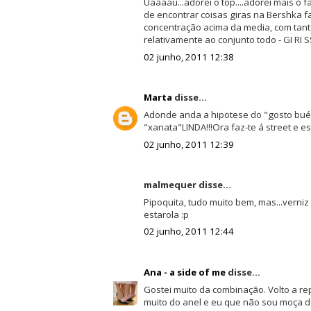
Uaaaau...adorei o top....adorei mais o 
de encontrar coisas giras na Bershka f
concentração acima da media, com tant
relativamente ao conjunto todo - GI RI S
02 junho, 2011 12:38
Marta
disse...
Adonde anda a hipotese do "gosto bué"
"xanata"LINDA!!!Ora faz-te á street e esb
02 junho, 2011 12:39
malmequer disse...
Pipoquita, tudo muito bem, mas...verni
estarola :p
02 junho, 2011 12:44
Ana - a side of me
disse...
Gostei muito da combinação. Volto a re
muito do anel e eu que não sou moça de