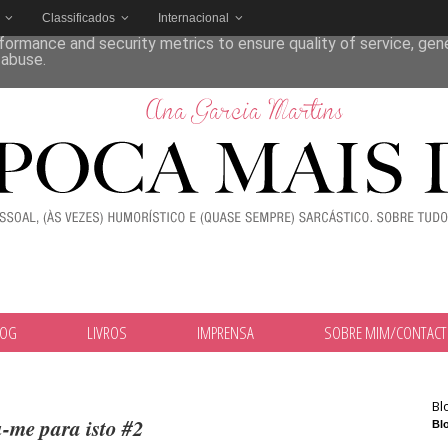
Classificados
Internacional
deliver its services and to analyze traffic. Your IP address and
formance and security metrics to ensure quality of service, ge
 abuse.
LOG
LIVROS
IMPRENSA
SOBRE MIM/CONTAC
Bl
-me para isto #2
Blo