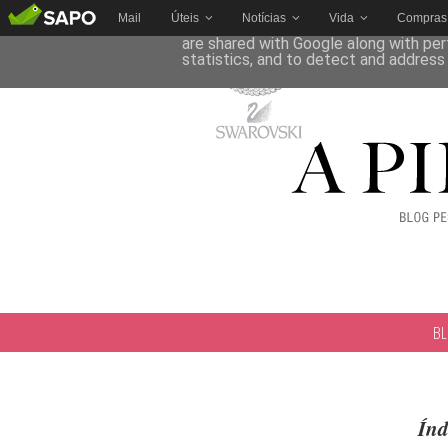
Mail
Úteis
Notícias
Vida
Compras
This site uses cookies from Google to 
are shared with Google along with per
statistics, and to detect and address
B
Índ