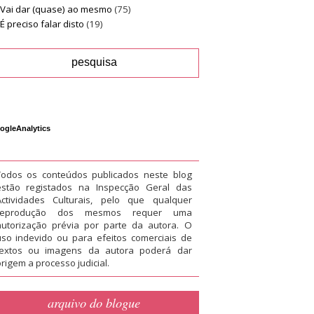
Vai dar (quase) ao mesmo
(75)
É preciso falar disto
(19)
ogleAnalytics
Todos os conteúdos publicados neste blog
estão registados na Inspecção Geral das
Actividades Culturais, pelo que qualquer
reprodução dos mesmos requer uma
autorização prévia por parte da autora. O
uso indevido ou para efeitos comerciais de
textos ou imagens da autora poderá dar
rigem a processo judicial.
arquivo do blogue