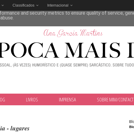
Classificados
Internacional
deliver its services and to analyze traffic. Your IP address and
formance and security metrics to ensure quality of service, ge
 abuse.
LOG
LIVROS
IMPRENSA
SOBRE MIM/CONTAC
Bl
ia - lugares
Blo