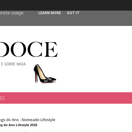
 user-agent
nerate usage
LEARN MORE
GOT IT
TOS
ogs do Ano - Nomeado Lifestyle
g do Ano Lifestyle 2018