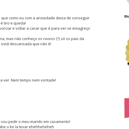
Blo
s que como eu com a ansiedade deixa de conseguir
é tiro e queda!
vorciar e voltar a casar que é para ver se emagreço
a, mas não conheço os noivos (?) só os pais da
, está descansada que não é!
ara ver. Nem tempo nem vontade!
s, vou pedir o meu marido em casamento!
sabe o ke ía levar ehehheheheh