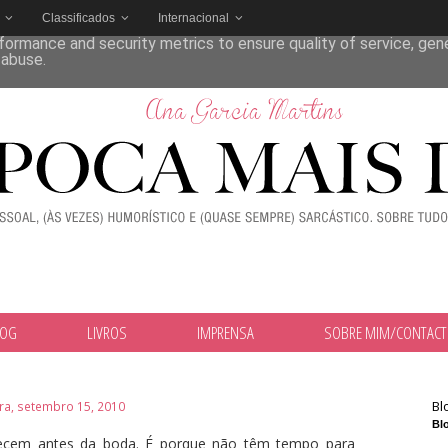
Classificados
Internacional
deliver its services and to analyze traffic. Your IP address and
formance and security metrics to ensure quality of service, ge
 abuse.
LOG
LIVROS
IMPRENSA
SOBRE MIM/CONTAC
Bl
ira, setembro 15, 2010
Blo
recem antes da boda. É porque não têm tempo para