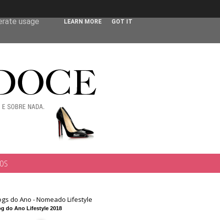
 user-agent
nerate usage
LEARN MORE
GOT IT
TOS
ogs do Ano - Nomeado Lifestyle
g do Ano Lifestyle 2018