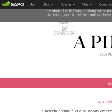
Mail
Úteis
Notícias
Vida
Compras
This site uses cookies from Google to 
are shared with Google along with per
statistics, and to detect and address
B
quarta-fe
Já percebi porque é que as noivas emag