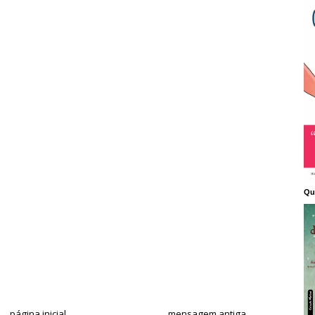
Qu
página inicial
mensagem antiga