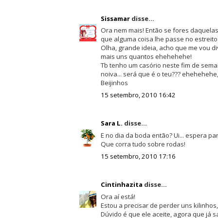
Sissamar
disse...
Ora nem mais! Então se fores daquela
que alguma coisa lhe passe no estreito 
Olha, grande ideia, acho que me vou di
mais uns quantos ehehehehe!
Tb tenho um casório neste fim de seman
noiva... será que é o teu??? ehehehehe
Beijinhos
15 setembro, 2010 16:42
Sara L.
disse...
E no dia da boda então? Ui... espera p
Que corra tudo sobre rodas!
15 setembro, 2010 17:16
Cintinhazita
disse...
Ora aí está!
Estou a precisar de perder uns kilinho
Dúvido é que ele aceite, agora que já 