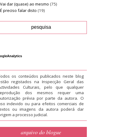
Vai dar (quase) ao mesmo
(75)
É preciso falar disto
(19)
ogleAnalytics
Todos os conteúdos publicados neste blog
estão registados na Inspecção Geral das
Actividades Culturais, pelo que qualquer
reprodução dos mesmos requer uma
autorização prévia por parte da autora. O
uso indevido ou para efeitos comerciais de
textos ou imagens da autora poderá dar
rigem a processo judicial.
arquivo do blogue