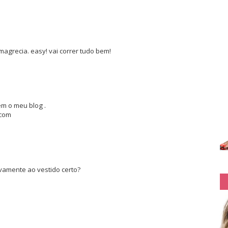
agrecia. easy! vai correr tudo bem!
em o meu blog .
.com
vamente ao vestido certo?