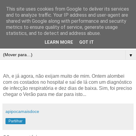
This site uses cookies from Google to deliver its services
and to analyze traffic. Your IP address and user-agent are
shared with Google along with performance and security
metrics to ensure quality of service, generate usage
statistics, and to detect and address abuse.
LEARN MORE
GOT IT
▼
Ah, e já agora, não exijam muito de mim. Ontem alombei
com os costados no hospital e saí de lá com um diagnóstico
de infecção respiratória e dez dias de baixa. Sim, foi preciso
chegar o Verão para me dar para isto...
apipocamaisdoce
Partilhar