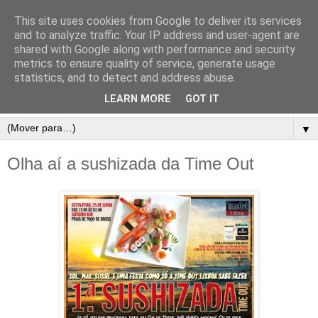
This site uses cookies from Google to deliver its services
and to analyze traffic. Your IP address and user-agent are
shared with Google along with performance and security
metrics to ensure quality of service, generate usage
statistics, and to detect and address abuse.
LEARN MORE
GOT IT
▼
Olha aí a sushizada da Time Out