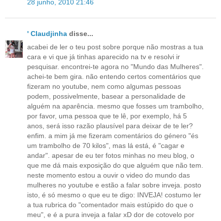
28 junho, 2010 21:46
' Claudjinha
disse...
acabei de ler o teu post sobre porque não mostras a tua
cara e vi que já tinhas aparecido na tv e resolvi ir
pesquisar. encontrei-te agora no "Mundo das Mulheres".
achei-te bem gira. não entendo certos comentários que
fizeram no youtube, nem como algumas pessoas
podem, possivelmente, basear a personalidade de
alguém na aparência. mesmo que fosses um trambolho,
por favor, uma pessoa que te lê, por exemplo, há 5
anos, será isso razão plausível para deixar de te ler?
enfim. a mim já me fizeram comentários do género "és
um trambolho de 70 kilos", mas lá está, é "cagar e
andar". apesar de eu ter fotos minhas no meu blog, o
que me dá mais exposição do que alguém que não tem.
neste momento estou a ouvir o video do mundo das
mulheres no youtube e estão a falar sobre inveja. posto
isto, é só mesmo o que eu te digo: INVEJA! costumo ler
a tua rubrica do "comentador mais estúpido do que o
meu", e é a pura inveja a falar xD dor de cotovelo por