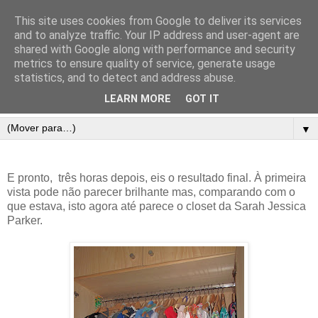
This site uses cookies from Google to deliver its services
and to analyze traffic. Your IP address and user-agent are
shared with Google along with performance and security
metrics to ensure quality of service, generate usage
statistics, and to detect and address abuse.
LEARN MORE
GOT IT
▼
E pronto, três horas depois, eis o resultado final. À primeira
vista pode não parecer brilhante mas, comparando com o
que estava, isto agora até parece o closet da Sarah Jessica
Parker.