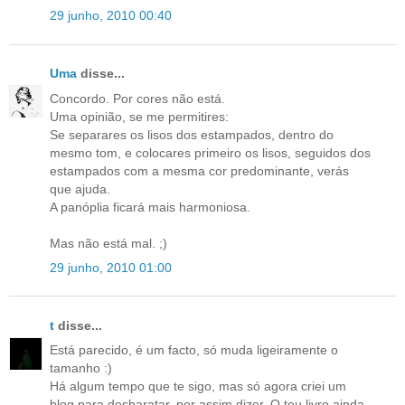
29 junho, 2010 00:40
Uma
disse...
Concordo. Por cores não está.
Uma opinião, se me permitires:
Se separares os lisos dos estampados, dentro do
mesmo tom, e colocares primeiro os lisos, seguidos dos
estampados com a mesma cor predominante, verás
que ajuda.
A panóplia ficará mais harmoniosa.
Mas não está mal. ;)
29 junho, 2010 01:00
t
disse...
Está parecido, é um facto, só muda ligeiramente o
tamanho :)
Há algum tempo que te sigo, mas só agora criei um
blog para desbaratar, por assim dizer. O teu livro ainda