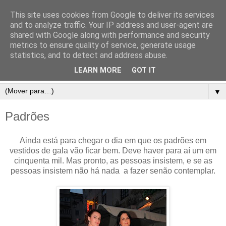
This site uses cookies from Google to deliver its services
and to analyze traffic. Your IP address and user-agent are
shared with Google along with performance and security
metrics to ensure quality of service, generate usage
statistics, and to detect and address abuse.
LEARN MORE
GOT IT
▼
Padrões
Ainda está para chegar o dia em que os padrões em
vestidos de gala vão ficar bem. Deve haver para aí um em
cinquenta mil. Mas pronto, as pessoas insistem, e se as
pessoas insistem não há nada a fazer senão contemplar.