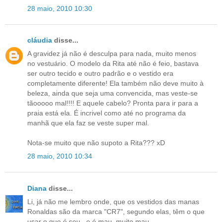
28 maio, 2010 10:30
cláudia
disse...
A gravidez já não é desculpa para nada, muito menos
no vestuário. O modelo da Rita até não é feio, bastava
ser outro tecido e outro padrão e o vestido era
completamente diferente! Ela também não deve muito à
beleza, ainda que seja uma convencida, mas veste-se
tãooooo mal!!!! E aquele cabelo? Pronta para ir para a
praia está ela. É incrivel como até no programa da
manhã que ela faz se veste super mal.
Nota-se muito que não supoto a Rita??? xD
28 maio, 2010 10:34
Diana
disse...
Li, já não me lembro onde, que os vestidos das manas
Ronaldas são da marca "CR7", segundo elas, têm o que
usar o que é seu...e é mau, muito mau.