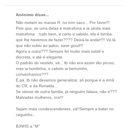
Anónimo disse...
Não metam as manas R. no mm saco... Por favor!!!
Pois que, se uma delas é matrafona e ia ainda mais
matrafona... tudo bem, é certo e sabido, ela é bimba...
que lhe havemos de fazer???? Deixá-la andar!!!! Vá lá
que não subiu ao palco, save good!!!
Agora a outra??? Sempre foi muito mais subtil e
discreta, e até é elegante.
O padrão do vestido, vá... tb não era assim tão piroso,
mas ia bonitinha, o cabelo ia bemzinho,
convenhamos???
E pá, tb não devemos generalizar, só porque é a irmã
do CR, e da Ronalda...
Se viesse de outra familia, já ninguém falava, não é???
Malvadas mulheres, irra!!!
Sejam mais condescendentes, vá!!Sempre a bater no
ceguinho...
BJNHS a "M"