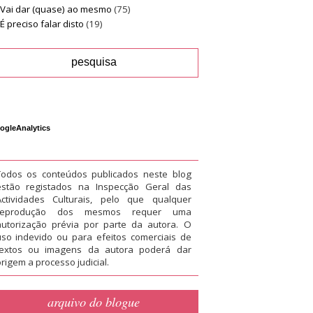
Vai dar (quase) ao mesmo
(75)
É preciso falar disto
(19)
ogleAnalytics
Todos os conteúdos publicados neste blog
estão registados na Inspecção Geral das
Actividades Culturais, pelo que qualquer
reprodução dos mesmos requer uma
autorização prévia por parte da autora. O
uso indevido ou para efeitos comerciais de
textos ou imagens da autora poderá dar
rigem a processo judicial.
arquivo do blogue