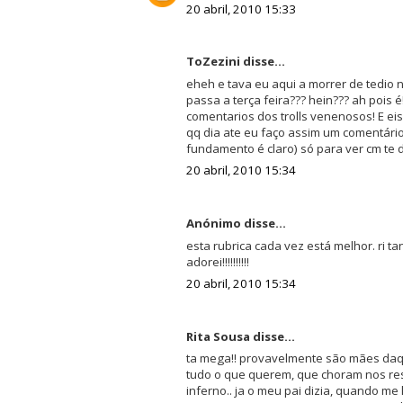
20 abril, 2010 15:33
ToZezini disse...
eheh e tava eu aqui a morrer de tedio no
passa a terça feira??? hein??? ah pois é
comentarios dos trolls venenosos! E eis
qq dia ate eu faço assim um comentári
fundamento é claro) só para ver cm te d
20 abril, 2010 15:34
Anónimo disse...
esta rubrica cada vez está melhor. ri ta
adorei!!!!!!!!!!
20 abril, 2010 15:34
Rita Sousa disse...
ta mega!! provavelmente são mães daq
tudo o que querem, que choram nos res
inferno.. ja o meu pai dizia, quando me