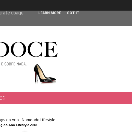
 user-agent
nerate usage
LEARN MORE
GOT IT
TOS
ogs do Ano - Nomeado Lifestyle
g do Ano Lifestyle 2018