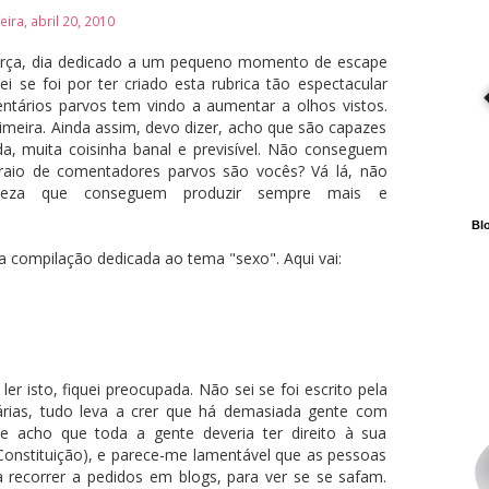
eira, abril 20, 2010
terça, dia dedicado a um pequeno momento de escape
i se foi por ter criado esta rubrica tão espectacular
ntários parvos tem vindo a aumentar a olhos vistos.
meira. Ainda assim, devo dizer, acho que são capazes
da, muita coisinha banal e previsível. Não conseguem
aio de comentadores parvos são vocês? Vá lá, não
rteza que conseguem produzir sempre mais e
Blo
ompilação dedicada ao tema "sexo". Aqui vai:
r isto, fiquei preocupada. Não sei se foi escrito pela
ias, tudo leva a crer que há demasiada gente com
que acho que toda a gente deveria ter direito à sua
a Constituição), e parece-me lamentável que as pessoas
recorrer a pedidos em blogs, para ver se se safam.