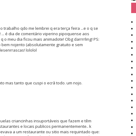
 trabalho qdo me lembrei q era terça feira ...e o q se
! ... é dia de comentário viperino pipoquense aos
 q o meu dia ficou mais animadote! Obg darrrrling! PS:
o bem nojento (absolutamente gratuito e sem
esenrrascas! lololol
nto mas tanto que cuspi o ecrã todo. um nojo.
uelas criancinhas insuportáveis que fazem e têm
taurantes e locais publicos permanentemente.. k
 levava a um restaurante ou sitio mais requintado que: