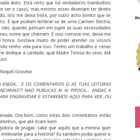
 nada disto. Está certo que há verdadeiros trambolhos
 ser o caso), mas mesmo esses deveriam ter direito
do, isto me deixa triste, por outro acho bonito que se
Blo
to. É que podiam lembrar-se de uma Carmen Electra,
 não, quando pensam em suprir as suas necessidades
o meu nome que chamam. E isso comove-me, deixa-me
l honra. Gostava muito de poder atender os vossos
não tenho vida para isso. Tenho um trabalho e cenas
 me dedique à caridade, qual Madre Teresa do sexo. Até
uso.
Raquel Gouveia
ENJOA... E OS COMENTARIOS Q AS TUAS LEITORAS
CINHAS?? NAO PUBLICAS AI AI PIPOCA... ANDAS A
PARA ENGRAVIDAR E ESTAREMOS AQUI PARA VER..OU
uenada. Ora bem, como estes dois comentários estão
juntinhos, que até ficam bem.
gadora de pragas: sabe que aquilo que a menina quer
 irrelevante para a história? Eu também podia querer e