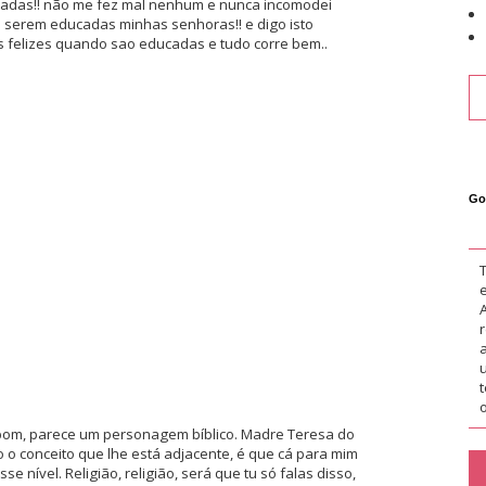
caladas!! não me fez mal nenhum e nunca incomodei
a serem educadas minhas senhoras!! e digo isto
s felizes quando sao educadas e tudo corre bem..
Go
o
 bom, parece um personagem bíblico. Madre Teresa do
o conceito que lhe está adjacente, é que cá para mim
 nível. Religião, religião, será que tu só falas disso,