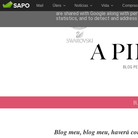
Mail
Úteis
Notícias
Vida
Compras
This site uses cookies from Google to 
are shared with Google along with per
statistics, and to detect and address
B
Blog meu, blog meu, haverá c