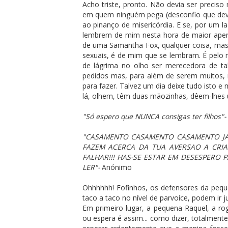
Acho triste, pronto. Não devia ser preciso
em quem ninguém pega (desconfio que deve
ao pinanço de misericórdia. E se, por um la
lembrem de mim nesta hora de maior aper
de uma Samantha Fox, qualquer coisa, mas
sexuais, é de mim que se lembram. É pel
de lágrima no olho ser merecedora de ta
pedidos mas, para além de serem muitos, 
para fazer. Talvez um dia deixe tudo isto e
lá, olhem, têm duas mãozinhas, dêem-lhes 
"Só espero que NUNCA consigas ter filhos"-
"CASAMENTO CASAMENTO CASAMENTO JA 
FAZEM ACERCA DA TUA AVERSAO A CRIAN
FALHAR!!! HAS-SE ESTAR EM DESESPERO 
LER"-
Anónimo
Ohhhhhh! Fofinhos, os defensores da peq
taco a taco no nível de parvoíce, podem ir 
Em primeiro lugar, a pequena Raquel, a ro
ou espera é assim... como dizer, totalmente