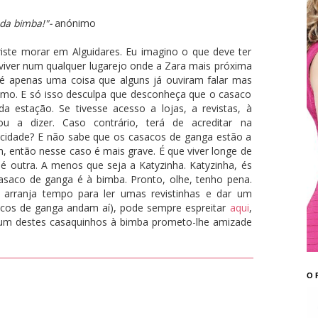
da bimba!"-
anónimo
iste morar em Alguidares. Eu imagino o que deve ter
, viver num qualquer lugarejo onde a Zara mais próxima
é apenas uma coisa que alguns já ouviram falar mas
smo. E só isso desculpa que desconheça que o casaco
 estação. Se tivesse acesso a lojas, a revistas, à
ou a dizer. Caso contrário, terá de acreditar na
a cidade? E não sabe que os casacos de ganga estão a
então nesse caso é mais grave. É que viver longe de
 é outra. A menos que seja a Katyzinha. Katyzinha, és
asaco de ganga é à bimba. Pronto, olhe, tenho pena.
arranja tempo para ler umas revistinhas e dar um
sacos de ganga andam aí), pode sempre espreitar
aqui
,
r um destes casaquinhos à bimba prometo-lhe amizade
O 