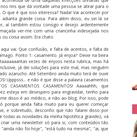
 acometida de uma daquelas infecções urinárias que
 nos rins que dá vontade uma pessoa se atirar para o
. O que é que isso interessa? Nada! Vai acontecer por
adianta grande coisa. Para além disso, eu sei lá se
rer, aí também estou consigo e desejo ardentemente
 maçada ver-me com uma criancinha indesejada nos
s ou coisa assim. Era chato.
qui vai. Que confusão, e falta de acentos, e falta de
mago. Ponto 1: casamento. Já enjoa? Deixe na beira
i taaaaaaantas vezes de enjoos nesta rubrica, mas há
 Inclusive, já dei soluções para este mal, mas ninguém
ado azarucho. Até Setembro ainda muito terá de ouvir
 Upppsss... e não é que disse a palavra casamentos
ENTOS CASAMENTOS CASAMENTOS! Aaaaahhh, que
vez esteja em desespero para engravidar, tenho para
-me disso é ao médico, e não ao blog. Por isso, pode
só porque ainda falta muito para eu querer começar
, e sobretudo, desconfio que não falarei disso por
de todas as novidades da minha hipotética gravidez, vá
riar uma newsletter só para si, com conteúdos tão
 "ainda não foi hoje", "está tudo na mesma", "ai, que