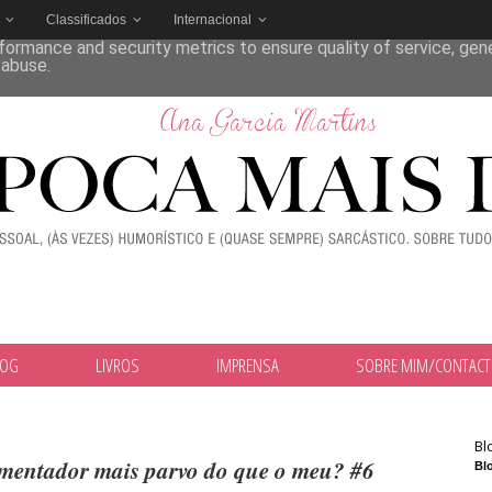
Classificados
Internacional
deliver its services and to analyze traffic. Your IP address and
formance and security metrics to ensure quality of service, ge
 abuse.
LOG
LIVROS
IMPRENSA
SOBRE MIM/CONTAC
Bl
omentador mais parvo do que o meu? #6
Blo