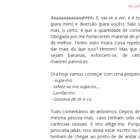
terça-f
Aaaaaaaaaaaaahhhh. E, vai-se a ver, e é 
(para mim) e diversão (para vocês). Não se
mas, o certo, é que a quantidade de come
Obrigada por me fornecerem material de pri
de melhor. Tenho visto muita coisa repeti
dar mais do que isso? Hmmm? Mas que r
sejam bananas, esforcem-se, de ce
maiores parvoíces.
Ora hoje vamos começar com uma pequena c
- xupa-mo
- talvez se mo xupares....
- Lambe-mo
- Gostava de te ir cu
Tudo comentários de anónimos. Depois de le
mesma pessoa mas, caso tenham sido vár
carências sexuais. E isto aflige-me. Por
pinocada (aliás, isso devia estar escrito n
tenham de chegar ao ponto de de andar a 