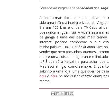
"casaco de ganga! ahahahahahah :x a saga 
Anónimo mais doce: eu sei que deve ser tr
sido uma infância inteira privado da Vogue
é a uns 120 kms e onde a TV Cabo ainda 
que nunca ninguém viu. A vida é assim me
de ganga é uma das peças mais trendy da
internet, poderia comprovar o que est
minha palavra. Hã? O quê? Ai afinal vive n
vender que nem pãezinhos quentes? Hmmm, 
tudo é uma coisa, ser ignorante e limitado
tu? É que só a Katyzinha para achar que c
Mas sou amiga, como sempre. Enquanto 
saltinho a uma loja (uma qualquer, os ca
aqui
e
aqui
. Se me quiser ofertar qualque
eterna.