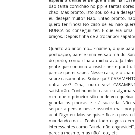
esperar ardentemente que a menina fosse
dão tanta comichão no pipi e tantas dores
chão. Mas pronto, isto sou só eu a desejar
eu desejar muito? Não. Então pronto, não 
quero ter filhos! No caso de eu não que
NUNCA os conseguir ter. É que era uma
braços. Depois tinha de a trocar por sapato
Quanto ao anónimo... xinámen, o que para a
pontuação, parece uma versão má do Sara
do prato, como diria a minha avó. Já fale
gente que continua a insistir neste ponto.
parece querer saber. Nesse caso, é o cham
sobre casamentos. Sobre quê? CASAMENTOS!
outra vez? Olha, outra vez! CASAM
satisfação. Continuando: caso eu alguma 
mim que o primeiro sítio onde vou queixar
guardar as pipocas e ir à sua vida. Não 
sequer a pensar nesse assunto mas porque
aqui. Digo eu. Mas se quiser ficar a passo 
mandando mails. Tenho todo o gosto em c
interessantes como "ainda não engravidei",
parecia mesmo, mas não", etc, etc.