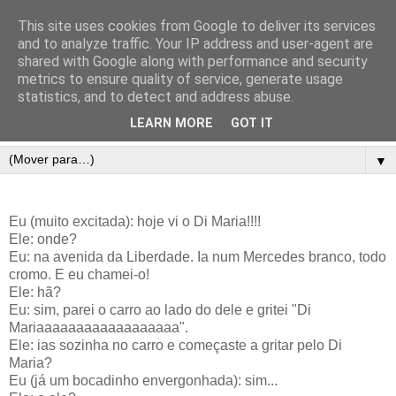
This site uses cookies from Google to deliver its services
and to analyze traffic. Your IP address and user-agent are
shared with Google along with performance and security
metrics to ensure quality of service, generate usage
statistics, and to detect and address abuse.
LEARN MORE
GOT IT
▼
Eu (muito excitada): hoje vi o Di Maria!!!!
Ele: onde?
Eu: na avenida da Liberdade. Ia num Mercedes branco, todo
cromo. E eu chamei-o!
Ele: hã?
Eu: sim, parei o carro ao lado do dele e gritei "Di
Mariaaaaaaaaaaaaaaaaaa".
Ele: ias sozinha no carro e começaste a gritar pelo Di
Maria?
Eu (já um bocadinho envergonhada): sim...