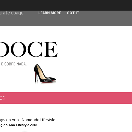
 user-agent
nerate usage
LEARN MORE
GOT IT
TOS
ogs do Ano - Nomeado Lifestyle
g do Ano Lifestyle 2018