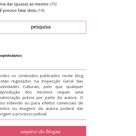
Vai dar (quase) ao mesmo
(75)
É preciso falar disto
(19)
ogleAnalytics
Todos os conteúdos publicados neste blog
estão registados na Inspecção Geral das
Actividades Culturais, pelo que qualquer
reprodução dos mesmos requer uma
autorização prévia por parte da autora. O
uso indevido ou para efeitos comerciais de
textos ou imagens da autora poderá dar
rigem a processo judicial.
arquivo do blogue