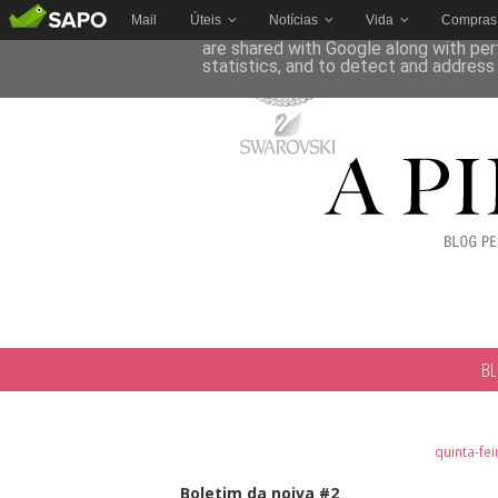
Mail
Úteis
Notícias
Vida
Compras
This site uses cookies from Google to 
are shared with Google along with per
statistics, and to detect and address
B
quinta-fe
Boletim da noiva #2