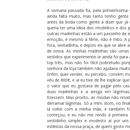
A semana passada fui, pela primeiríssima 
ainda falta muito, mas tanto tenho gente
antes da boda como gente a dizer que já 
queria ter uma ideia dos modelitos e dos p
outras madrinhas estão a um passinho de en
emoção, é mesmo à filme, não é mito. A pe
fora, sentadinha, e depois eis que se abre a
de noiva. As minhas madrinhas são umas
vestidos que experimentei (e ainda foi par
top três, mas não foi fácil (sobretudo por
senhora da loja também não ajudava muito à
Enfim, quer vender, eu percebo, convém ma
véu de 800€, e aí eu tive de lhe explicar 
o valor que eu gostava de pagar pelo c
duas madrinhas e a amiga em lágrimas.
fizessem. Mas pronto, as miúdas não resis
derramar lágrimas. Só a mim. Bom, no final
lá voltei com a minha mãe, e também fo
começou, e eu não me rendo à primeira.
vestidinho simples e modesto aí por u
estilistas da nossa praça, de quem gosto 