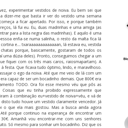
vez, experimentar vestidos de noiva. Eu bem sei que
 a dizer-me que basta ir ver do vestido uma semana
começa a ficar apertado. Por isso, e porque também
reços, lá fui eu. Eu, duas madrinhas e uma amiga (as
trar para a lista negra das madrinhas). E aquilo é uma
ssoa enfia-se numa salinha, o resto da malta fica lá
 cortina e.... txaraaaaaaaaaaaaan, lá estava eu, vestida
 chatas porque, basicamente, gostaram de todos os
a aí uma dúzia deles). Pronto, conseguimos chegar a um
Blo
que fiquei com os três mais caros, raiosmapartam). A
 festa. Que ficava tudo óptimo, lindo, e maravilhoso.
ssajar o ego da noiva. Até que me veio de lá com um
que era capaz de ser um bocadinho demais. Que 800€ era
asamento TODO. Ora foi esse mesmo véu que pôs as
 Coisas que eu tinha proibido expressamente que
tiram à combinação eu+vestido de noiva+véu, e vá de
 disto tudo houve um vestido claramente vencedor. Já
i o que ela mais gostou. Mas a busca ainda agora
 Até porque continuo na esperança de encontrar um
ns 30€. Amanhã vou encontrar-me com uns senhores
muito. Só mesmo para sonhar um bocadinho. Diz que os