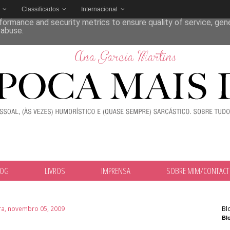
Classificados
Internacional
deliver its services and to analyze traffic. Your IP address and
formance and security metrics to ensure quality of service, ge
 abuse.
LOG
LIVROS
IMPRENSA
SOBRE MIM/CONTAC
Bl
ira, novembro 05, 2009
Blo