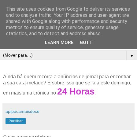
This site uses cookies from Google to deliver its services
and to analyze traffic. Your IP address and user-agent are
shared with Google along with performance and security
metrics to ensure quality of service, generate usage
statistics, and to detect and address abuse.
LEARN MORE
GOT IT
▼
Ainda há quem recorra a anúncios de jornal para encontrar
a sua cara-metade? É sobre isso que se fala este domingo,
24 Horas
em mais uma crónica no
.
apipocamaisdoce
Partilhar