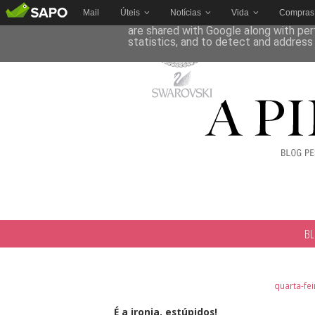
Mail
Úteis
Notícias
Vida
Compras
This site uses cookies from Google to 
are shared with Google along with per
statistics, and to detect and address
B
quarta-fe
É a ironia, estúpidos!