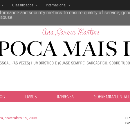
Classificados
Internacional
deliver its services and to analyze traffic. Your IP address and
formance and security metrics to ensure quality of service, ge
 abuse.
LOG
LIVROS
IMPRENSA
SOBRE MIM/CONTAC
Bl
ira, novembro 19, 2008
Blo