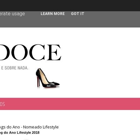
 user-agent
nerate usage
LEARN MORE
GOT IT
TOS
ogs do Ano - Nomeado Lifestyle
g do Ano Lifestyle 2018