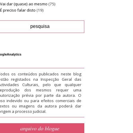
Vai dar (quase) ao mesmo
(75)
É preciso falar disto
(19)
ogleAnalytics
Todos os conteúdos publicados neste blog
estão registados na Inspecção Geral das
Actividades Culturais, pelo que qualquer
reprodução dos mesmos requer uma
autorização prévia por parte da autora. O
uso indevido ou para efeitos comerciais de
textos ou imagens da autora poderá dar
rigem a processo judicial.
arquivo do blogue