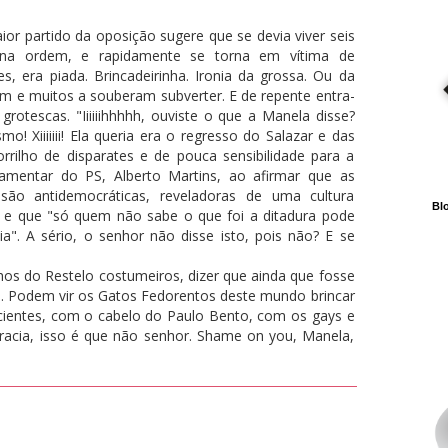
ior partido da oposição sugere que se devia viver seis
na ordem, e rapidamente se torna em vítima de
, era piada. Brincadeirinha. Ironia da grossa. Ou da
am e muitos a souberam subverter. E de repente entra-
otescas. "Iiiiiihhhhh, ouviste o que a Manela disse?
! Xiiiiiii! Ela queria era o regresso do Salazar e das
rrilho de disparates e de pouca sensibilidade para a
lamentar do PS, Alberto Martins, ao afirmar que as
"são antidemocráticas, reveladoras de uma cultura
Blo
a", e que "só quem não sabe o que foi a ditadura pode
ia". A sério, o senhor não disse isto, pois não? E se
lhos do Restelo costumeiros, dizer que ainda que fosse
ca. Podem vir os Gatos Fedorentos deste mundo brincar
cientes, com o cabelo do Paulo Bento, com os gays e
cia, isso é que não senhor. Shame on you, Manela,