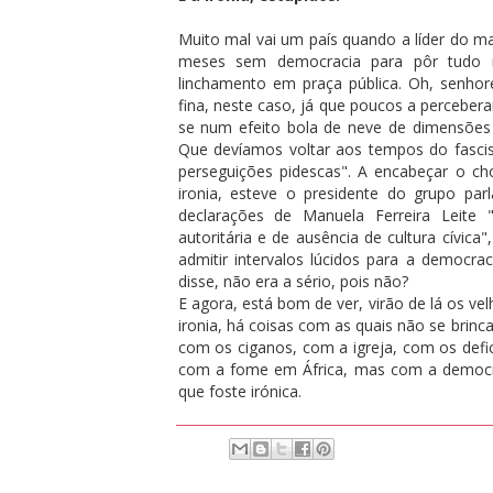
Muito mal vai um país quando a líder do ma
meses sem democracia para pôr tudo 
linchamento em praça pública. Oh, senhores
fina, neste caso, já que poucos a perceber
se num efeito bola de neve de dimensões gr
Que devíamos voltar aos tempos do fascismo
perseguições pidescas". A encabeçar o cho
ironia, esteve o presidente do grupo par
declarações de Manuela Ferreira Leite 
autoritária e de ausência de cultura cívic
admitir intervalos lúcidos para a democrac
disse, não era a sério, pois não?
E agora, está bom de ver, virão de lá os ve
ironia, há coisas com as quais não se brin
com os ciganos, com a igreja, com os defi
com a fome em África, mas com a democra
que foste irónica.