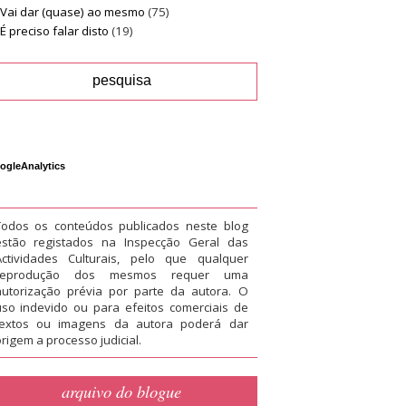
Vai dar (quase) ao mesmo
(75)
É preciso falar disto
(19)
ogleAnalytics
Todos os conteúdos publicados neste blog
estão registados na Inspecção Geral das
Actividades Culturais, pelo que qualquer
reprodução dos mesmos requer uma
autorização prévia por parte da autora. O
uso indevido ou para efeitos comerciais de
textos ou imagens da autora poderá dar
rigem a processo judicial.
arquivo do blogue