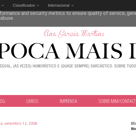
Classificados
Internacional
deliver its services and to analyze traffic. Your IP address and
formance and security metrics to ensure quality of service, ge
 abuse.
LOG
LIVROS
IMPRENSA
SOBRE MIM/CONTAC
Bl
ra, setembro 12, 2008
Blo