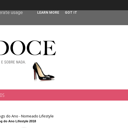
 user-agent
nerate usage
LEARN MORE
GOT IT
TOS
ogs do Ano - Nomeado Lifestyle
g do Ano Lifestyle 2018