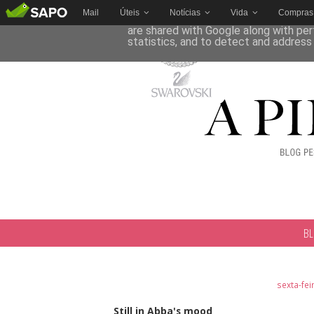
Mail
Úteis
Notícias
Vida
Compras
This site uses cookies from Google to 
are shared with Google along with per
statistics, and to detect and address
B
sexta-fei
Still in Abba's mood