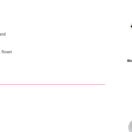
und
e flown
Blo