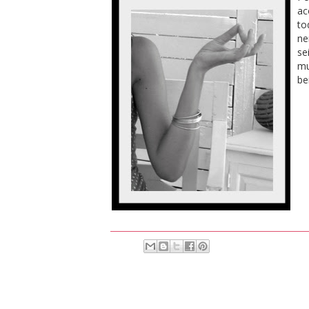
ac
to
ne
se
mu
be