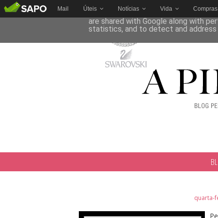
Mail
Úteis
Notícias
Vida
Compras
This site uses cookies from Google to 
are shared with Google along with per
statistics, and to detect and address
B
quarta-f
Pe