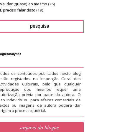
Vai dar (quase) ao mesmo
(75)
É preciso falar disto
(19)
ogleAnalytics
Todos os conteúdos publicados neste blog
estão registados na Inspecção Geral das
Actividades Culturais, pelo que qualquer
reprodução dos mesmos requer uma
autorização prévia por parte da autora. O
uso indevido ou para efeitos comerciais de
textos ou imagens da autora poderá dar
rigem a processo judicial.
arquivo do blogue