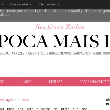
Classificados
Internacional
deliver its services and to analyze traffic. Your IP address and
formance and security metrics to ensure quality of service, ge
 abuse.
LOG
LIVROS
IMPRENSA
SOBRE MIM/CONTAC
Bl
eira, agosto 13, 2008
Blo
rdi uma das sete pulseiras de prata que me