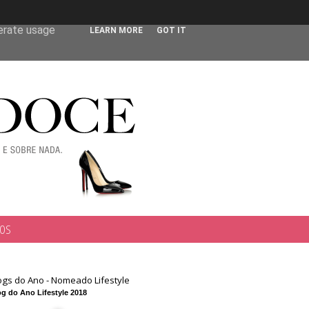
 user-agent
nerate usage
LEARN MORE
GOT IT
TOS
ogs do Ano - Nomeado Lifestyle
g do Ano Lifestyle 2018