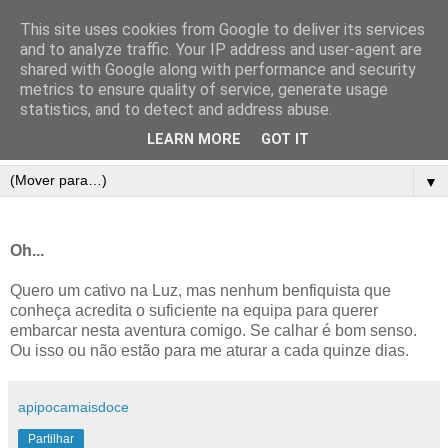
This site uses cookies from Google to deliver its services
and to analyze traffic. Your IP address and user-agent are
shared with Google along with performance and security
metrics to ensure quality of service, generate usage
statistics, and to detect and address abuse.
LEARN MORE
GOT IT
▼
Oh...
Quero um cativo na Luz, mas nenhum benfiquista que
conheça acredita o suficiente na equipa para querer
embarcar nesta aventura comigo. Se calhar é bom senso.
Ou isso ou não estão para me aturar a cada quinze dias.
apipocamaisdoce
Partilhar