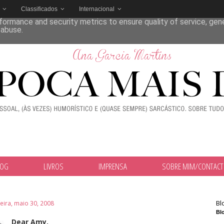
Classificados
Internacional
deliver its services and to analyze traffic. Your IP address and
formance and security metrics to ensure quality of service, ge
 abuse.
LOG
LIVROS
IMPRENSA
SOBRE MIM/CONTAC
Bl
feira, maio 30, 2008
Blo
Dear Amy,