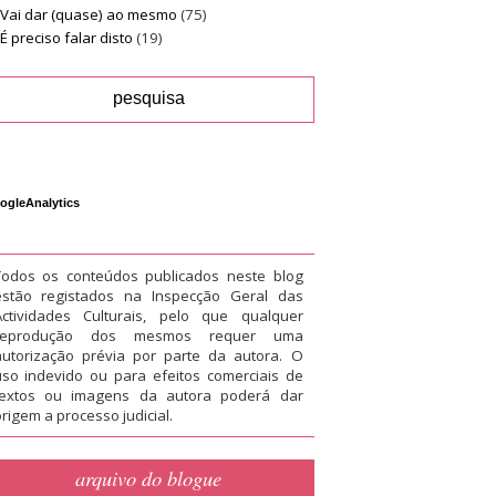
Vai dar (quase) ao mesmo
(75)
É preciso falar disto
(19)
ogleAnalytics
Todos os conteúdos publicados neste blog
estão registados na Inspecção Geral das
Actividades Culturais, pelo que qualquer
reprodução dos mesmos requer uma
autorização prévia por parte da autora. O
uso indevido ou para efeitos comerciais de
textos ou imagens da autora poderá dar
rigem a processo judicial.
arquivo do blogue