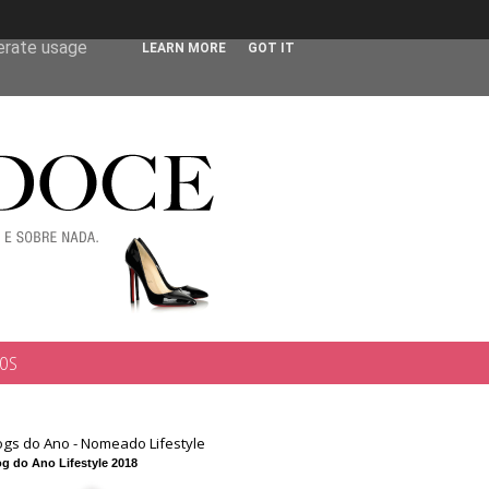
 user-agent
nerate usage
LEARN MORE
GOT IT
TOS
ogs do Ano - Nomeado Lifestyle
g do Ano Lifestyle 2018