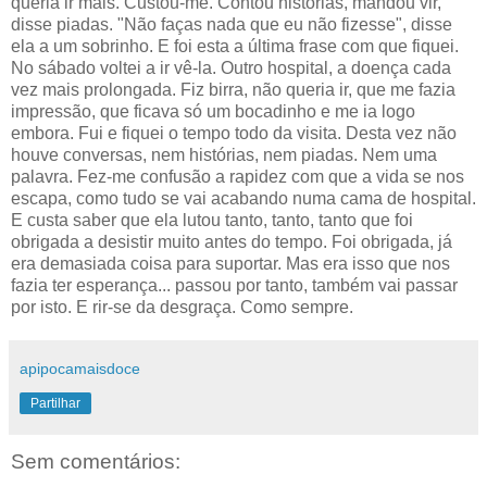
queria ir mais. Custou-me. Contou histórias, mandou vir,
disse piadas. "Não faças nada que eu não fizesse", disse
ela a um sobrinho. E foi esta a última frase com que fiquei.
No sábado voltei a ir vê-la. Outro hospital, a doença cada
vez mais prolongada. Fiz birra, não queria ir, que me fazia
impressão, que ficava só um bocadinho e me ia logo
embora. Fui e fiquei o tempo todo da visita. Desta vez não
houve conversas, nem histórias, nem piadas. Nem uma
palavra. Fez-me confusão a rapidez com que a vida se nos
escapa, como tudo se vai acabando numa cama de hospital.
E custa saber que ela lutou tanto, tanto, tanto que foi
obrigada a desistir muito antes do tempo. Foi obrigada, já
era demasiada coisa para suportar. Mas era isso que nos
fazia ter esperança... passou por tanto, também vai passar
por isto. E rir-se da desgraça. Como sempre.
apipocamaisdoce
Partilhar
Sem comentários: