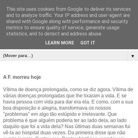
This site uses cookies from Google to deliver its services
and to analyze traffic. Your IP address and user-agent are
shared with Google along with performance and security
metrics to ensure quality of service, generate usage
statistics, and to detect and address abuse.
LEARN MORE
GOT IT
▼
A F. morreu hoje
Vítima de doença prolongada, como se diz agora. Vítima de
várias doenças prolongadas que lhe lixaram a vida. E se
havia pessoa com vida para dar era ela. E como, com a sua
boa disposição e alegria, transformava os nossos
"problemas" em algo tão estúpido e irrelevante. Que
problema é que alguém poderia ter ao lado dela, ao lado
daquilo que foi a vida dela? Nas últimas duas semanas fui
vê-la ao hospital duas vezes. Da primeira disse que não