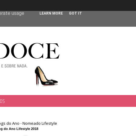
 user-agent
nerate usage
LEARN MORE
GOT IT
TOS
ogs do Ano - Nomeado Lifestyle
g do Ano Lifestyle 2018