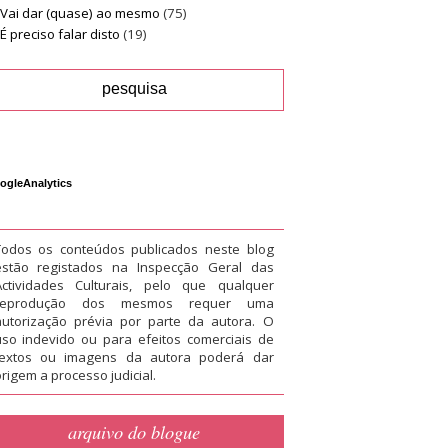
Vai dar (quase) ao mesmo
(75)
É preciso falar disto
(19)
ogleAnalytics
Todos os conteúdos publicados neste blog
estão registados na Inspecção Geral das
Actividades Culturais, pelo que qualquer
reprodução dos mesmos requer uma
autorização prévia por parte da autora. O
uso indevido ou para efeitos comerciais de
textos ou imagens da autora poderá dar
rigem a processo judicial.
arquivo do blogue