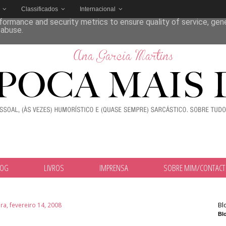
Classificados
Internacional
deliver its services and to analyze traffic. Your IP address and
formance and security metrics to ensure quality of service, ge
 abuse.
LOG
LIVROS
IMPRENSA
SOBRE MIM/CONTAC
Bl
ira, fevereiro 14, 2008
Blo