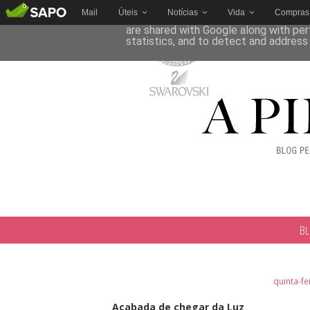
Mail
Úteis
Notícias
Vida
Compras
This site uses cookies from Google to 
are shared with Google along with per
statistics, and to detect and address
B
quinta-fe
Acabada de chegar da Luz