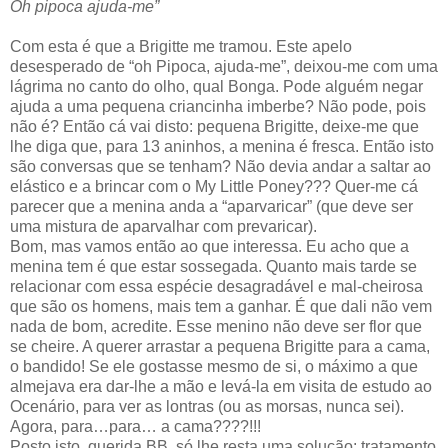
Oh pipoca ajuda-me”
Com esta é que a Brigitte me tramou. Este apelo
desesperado de “oh Pipoca, ajuda-me”, deixou-me com uma
lágrima no canto do olho, qual Bonga. Pode alguém negar
ajuda a uma pequena criancinha imberbe? Não pode, pois
não é? Então cá vai disto: pequena Brigitte, deixe-me que
lhe diga que, para 13 aninhos, a menina é fresca. Então isto
são conversas que se tenham? Não devia andar a saltar ao
elástico e a brincar com o My Little Poney??? Quer-me cá
parecer que a menina anda a “aparvaricar” (que deve ser
uma mistura de aparvalhar com prevaricar).
Bom, mas vamos então ao que interessa. Eu acho que a
menina tem é que estar sossegada. Quanto mais tarde se
relacionar com essa espécie desagradável e mal-cheirosa
que são os homens, mais tem a ganhar. É que dali não vem
nada de bom, acredite. Esse menino não deve ser flor que
se cheire. A querer arrastar a pequena Brigitte para a cama,
o bandido! Se ele gostasse mesmo de si, o máximo a que
almejava era dar-lhe a mão e levá-la em visita de estudo ao
Ocenário, para ver as lontras (ou as morsas, nunca sei).
Agora, para…para… a cama????!!!
Posto isto, querida BB, só lhe resta uma solução: tratamento