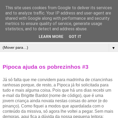
This site uses cookies from Google to deliver its services
and to analyze traffic. Your IP address and user-agent are
shared with Google along with performance and security
metrics to ensure quality of service, generate usage
statistics, and to detect and address abuse.
LEARN MORE
GOT IT
▼
Pipoca ajuda os pobrezinhos #3
Já só falta que me convidem para madrinha de criancinhas
ranhosas porque, de resto, a Pipoca já foi solicitada para
tudo e mais alguma coisa. Pois que há uns dias recebi um
e-mail da Brigitte Bardot (nome de código), que é uma
jovem criança ainda novata nestas coisas do amor (e do
pinanço). Como fiquei a modos que apardalada com o
conteúdo da missiva, só agora lhe voltei a pegar. Sem mais
demoras, aqui fica a dúvida da nossa pequena leitora: