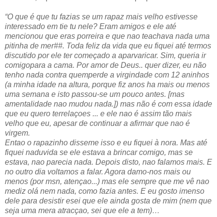
“O que é que tu fazias se um rapaz mais velho estivesse
interessado em tie tu nele? Eram amigos e ele até
mencionou que eras porreira e que nao teachava nada uma
pitinha de mer##. Toda feliz da vida que eu fiquei até termos
discutido por ele ter começado a aparvaricar. Sim, queria ir
comigopara a cama. Por amor de Deus.. quer dizer, eu não
tenho nada contra quemperde a virgindade com 12 aninhos
(a minha idade na altura, porque fiz anos ha mais ou menos
uma semana e isto passou-se um pouco antes. [mas
amentalidade nao mudou nada.]) mas não é com essa idade
que eu quero terrelaçoes ... e ele nao é assim tão mais
velho que eu, apesar de continuar a afirmar que nao é
virgem.
Entao o rapazinho disseme isso e eu fiquei à nora. Mas até
fiquei naduvida se ele estava a brincar comigo, mas se
estava, nao parecia nada. Depois disto, nao falamos mais. E
no outro dia voltamos a falar. Agora damo-nos mais ou
menos (por msn, atençao...) mas ele sempre que me vê nao
mediz olá nem nada, como fazia antes. E eu gosto imenso
dele para desistir esei que ele ainda gosta de mim (nem que
seja uma mera atracçao, sei que ele a tem)…